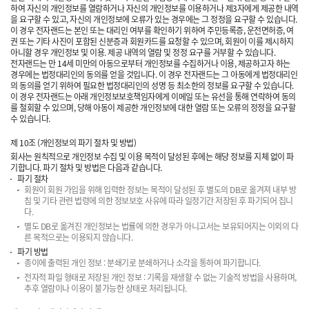
하여 자신의 개인정보를 열람하거나 자신의 개인정보를 이용하거나 제3자에게 제공한 내역
을 요구할 수 있고, 자신의 개인정보에 오류가 있는 경우에는 그 정정을 요구할 수 있습니다.
이 경우 전자랜드는 본인 또는 대리인 여부를 확인하기 위하여 주민등록증, 운전면허증, 여
권 또는 기타 사진이 포함된 신분증과 회원카드를 요청할 수 있으며, 회원이 이를 제시하지
아니할 경우 개인정보 및 이용. 제공 내역의 열람 및 정정 요구를 거부할 수 있습니다.
전자랜드는 만 14세 미만의 아동으로부터 개인정보를 수집하거나 이용, 제공하고자 하는
경우에는 법정대리인의 동의를 얻을 것입니다. 이 경우 전자랜드는 그 아동에게 법정대리인
의 동의를 얻기 위하여 필요한 법정대리인의 성명 등 최소한의 정보를 요구할 수 있습니다.
이 경우 전자랜드는 아래 개인정보보호책임자에게 이메일 또는 유선을 통해 연락하여 동의
를 철회할 수 있으며, 당해 아동이 제공한 개인정보에 대한 열람 또는 오류의 정정을 요구할
수 있습니다.
제 10조 (개인정보의 파기 절차 및 방법)
회사는 원칙적으로 개인정보 수집 및 이용 목적이 달성된 후에는 해당 정보를 지체 없이 파
기합니다. 파기 절차 및 방법은 다음과 같습니다.
파기 절차
회원이 회원 가입을 위해 입력한 정보는 목적이 달성된 후 별도의 DB로 옮겨져 내부 방
침 및 기타 관련 법령에 의한 정보보호 사유에 따라 일정기간 저장된 후 파기되어 집니
다.
별도 DB로 옮겨진 개인정보는 법률에 의한 경우가 아니고서는 보유되어지는 이외의 다
른 목적으로는 이용되지 않습니다.
파기 방법
종이에 출력된 개인 정보 : 분쇄기로 분쇄하거나 소각을 통하여 파기합니다.
전자적 파일 형태로 저장된 개인 정보 : 기록을 재생할 수 없는 기술적 방법을 사용하며,
추후 열람이나 이용이 불가능한 상태로 처리됩니다.