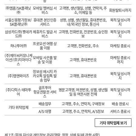
송
㈜엠콤/SK플래닛
모바일 멤버십 서
고객명, 생년월일, 성별, 연락처, 주
회원탈퇴시까지
㈜
비스
소, 이메일 등
서울신용평가정보/
휴대폰 본인인증
성명, 성별, 생년월일, 휴대폰번호,
목적 달성시까
SK플래닛㈜
서비스
내/외국인 정보, 통신사
지
삼성카드㈜/롯데카
제휴카드 발급 서
고객명, 전화번호, 전문번호, 승인정
목적 달성시까
드㈜
비스
보
지
프로모션 여행 상
하나투어㈜
고객명, 전화번호, 주소
마케팅 종료시
품 이용
(주)제이씨커뮤니케
모바일 사은품 발
마케팅 종료시
이션/(주)지마이다
고객명, 휴대폰번호
송 및 이용
까지
스
정보성 메시지 카
목적 달성시까
(주)앰엔와이즈
카오톡 알림톡 발
고객명, 휴대폰번호
지
송 업무
골프투어
(주)디럭스 테마투
영문고객명, 여권번호, 성별, 생년월
목적 달성시까
항공권발권 서비
어
일 등 여권사본 전체
지
스
배송업무
고객명, 주소, 연락처, 구매정보
배송 완료시
기타 위탁업체
A/S 대행
고객명, 주소, 연락처, A/S정보
서비스 종료시
기타 위탁업체 보기
제 7조 (회원 자신의 개인정보 관리(열람, 정정, 삭제 등)에 관한 사항)