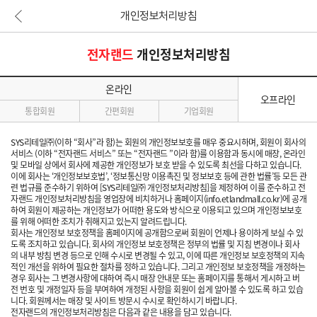
개인정보처리방침
본문 바로가기
전자랜드
개인정보처리방침
온라인
오프라인
통합회원
간편회원
기업회원
SYS리테일㈜(이하 “회사”라 함)는 회원의 개인정보보호를 매우 중요시하며, 회원이 회사의
서비스 (이하 “전자랜드 서비스” 또는 “전자랜드 ”이라 함)를 이용함과 동시에 매장, 온라인
및 모바일 상에서 회사에 제공한 개인정보가 보호 받을 수 있도록 최선을 다하고 있습니다.
이에 회사는 ‘개인정보보호법’, ‘정보통신망 이용촉진 및 정보보호 등에 관한 법률’등 모든 관
련 법규를 준수하기 위하여 [SYS리테일㈜ 개인정보처리방침]을 제정하여 이를 준수하고 전
자랜드 개인정보처리방침을 영업장에 비치하거나 홈페이지(info.etlandmall.co.kr)에 공개
하여 회원이 제공하는 개인정보가 어떠한 용도와 방식으로 이용되고 있으며 개인정보보호
를 위해 어떠한 조치가 취해지고 있는지 알려드립니다.
회사는 개인정보 보호정책을 홈페이지에 공개함으로써 회원이 언제나 용이하게 보실 수 있
도록 조치하고 있습니다. 회사의 개인정보 보호정책은 정부의 법률 및 지침 변경이나 회사
의 내부 방침 변경 등으로 인해 수시로 변경될 수 있고, 이에 따른 개인정보 보호정책의 지속
적인 개선을 위하여 필요한 절차를 정하고 있습니다. 그리고 개인정보 보호정책을 개정하는
경우 회사는 그 변경사항에 대하여 즉시 매장 안내문 또는 홈페이지를 통해서 게시하고 버
전 번호 및 개정일자 등을 부여하여 개정된 사항을 회원이 쉽게 알아볼 수 있도록 하고 있습
니다. 회원께서는 매장 및 사이트 방문시 수시로 확인하시기 바랍니다.
전자랜드의 개인정보처리방침은 다음과 같은 내용을 담고 있습니다.