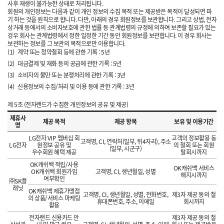
사후 재생이 불가능한 상태로 처리됩니다.
회원의 개인정보는 다음과 같이 개인 정보의 수집 목적 또는 제공받은 목적이 달성되면 파
기 하는 것을 원칙으로 합니다. 다만, 아래의 경우 회원정보를 보관합니다. 그리고 상법, 전자
상거래 등에서의 소비자보호에 관한 법률 등 관계법령의 규정에 의하여 보존할 필요가 있는
겅우 회사는 관계법령에서 정한 일정한 기간 동안 회원정보를 보관합니다. 이 경우 회사는
보관하는 정보를 그 보관의 목적으로만 이용합니다.
(1)
계약 또는 청약철회 등에 관한 기록 : 5년
(2)
대금결제 및 재화 등의 공급에 관한 기록 : 5년
(3)
소비자의 불만 또는 분쟁처리에 관한 기록 : 3년
(4)
신용정보의 수집/처리 및 이용 등에 관한 기록 : 3년
제 5조 (전자랜드가 수집한 개인정보의 공유 및 제공)
제휴사
제공 목적
제공 항목
보유 및 이용기간
명
LG전자 VIP 멤버십 회
고객의 정보활용 동
고객명, CI, 연락처(일부, 뒤4자리), 주소
LG전자
원정보 공유 및
의 철회 또는 회원
(일부, 시군구)
우수회원 혜택 제공
탈회시까지
OK캐쉬백 적립/사용
OK캐쉬백 서비스
OK캐쉬백 회원가입
고객명, CI, 생년월일, 성별
해지시까지
여부확인
㈜SK플
래닛
OK캐쉬백 제휴가맹점
고객명, CI, 생년월일, 성별, 전화번호,
제3자 제공 동의 철
의 상품/서비스 마케팅
휴대폰번호, 주소, 이메일
회시까지
활용
전자랜드 신용카드 안
제3자 제공 동의 철