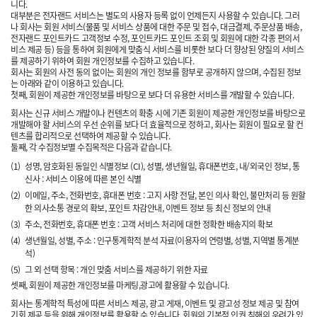
니다.
대부분은 전자랜드 서비스는 별도의 사용자 등록 없이 언제든지 사용할 수 있습니다. 그러
나 회사는 회원 서비스(물품 및 서비스 상품에 대한 주문 및 접수, 대금결제, 주문상품 배송,
전자랜드 포인트카드 고객정보 수정, 포인트카드 포인트 조회 및 회원에 대한 각종 편의서
비스 제공 등) 등을 통하여 회원에게 맞춤식 서비스를 비롯한 보다 더 향상된 양질의 서비스
를 제공하기 위하여 회원 개인정보를 수집하고 있습니다.
회사는 회원의 사전 동의 없이는 회원의 개인 정보를 함부로 공개하지 않으며, 수집된 정보
는 아래와 같이 이용하고 있습니다.
첫째, 회원이 제공한 개인정보를 바탕으로 보다 더 유용한 서비스를 개발할 수 있습니다.
회사는 신규 서비스 개발이나 컨텐츠의 확충 시에 기존 회원이 제공한 개인정보를 바탕으로
개발해야 할 서비스의 우선 순위를 보다 더 효율적으로 정하고, 회사는 회원이 필요로 할 컨
텐츠를 합리적으로 선택하여 제공할 수 있습니다.
둘째, 각 수집정보별 수집목적은 다음과 같습니다.
(1)
성명, 암호화된 동일인 식별정보 (CI), 성별, 생년월일, 휴대폰번호, 내/외국인 정보, 통
신사 : 서비스 이용에 따른 본인 식별
(2)
이메일, 주소, 전화번호, 휴대폰 번호 : 고지 사항 전달, 본인 의사 확인, 불만처리 등 원할
한 의사소통 경로의 확보, 포인트 차감안내, 이벤트 정보 등 최신 정보의 안내
(3)
주소, 전화번호, 휴대폰 번호 : 고객 서비스 처리에 대한 정확한 배송지의 확보
(4)
생년월일, 성별, 주소 : 인구통계학적 분석 자료(이용자의 연령별, 성별, 지역별 통계분
석)
(5)
그 외 선택 항목 : 개인 맞춤 서비스를 제공하기 위한 자료
셋째, 회원이 제공한 개인정보를 마케팅,광고에 활용할 수 있습니다.
회사는 통계학적 특성에 따른 서비스 제공, 광고 게재, 이벤트 및 광고성 정보 제공 및 참여
기회 제공 등을 위해 개인정보를 활용할 수 있습니다. 회원의 기본적 인권 침해의 우려가 있