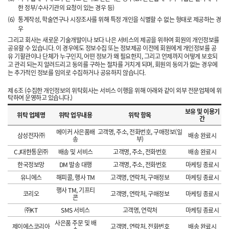
한 정부/수사기관의 요청이 있는 경우 등)
(6)
통계작성, 학술연구나 시장조사를 위해 특정 개인을 식별할 수 없는 형태로 제공하는 경
우
그리고 회사는 새로운 기술개발이나 보다 나은 서비스의 제공을 위하여 회원의 개인정보를
공유할 수 있습니다. 이 경우에도 정보수집 또는 정보제공 이전에 회원에게 개인정보를 공
유 기할관이나 단체가 누구인지, 어떤 정보가 왜 필요한지, 그리고 언제까지 어떻게 보호되
고 관리 되는지 알려드리고 동의를 구하는 절차를 거치게 되며, 회원의 동의가 없는 경우에
는 추가적인 정보를 임의로 수집하거나 공유하지 않습니다.
제 6조 (수집한 개인정보의 위탁회사는 서비스 이행을 위해 아래와 같이 외부 전문업체에 위
탁하여 운영하고 있습니다.)
보유 및 이용기
위탁 업체명
위탁 업무내용
위탁 항목
간
메이커 사은품배
고객명, 주소, 전화번호, 구매정보(일
삼성전자㈜
배송 완료시
송
부)
CJ대한통운㈜
배송 및 서비스
고객명, 주소, 전화번호
배송 완료시
한국정보망
DM 발송 대행
고객명, 주소, 전화번호
마케팅 종료시
유니에스
해피콜, 행사 TM
고객명, 연락처, 구매정보
마케팅 종료시
행사 TM, 기프티
코리오
고객명, 연락처, 구매정보
마케팅 종료시
콘
㈜KT
SMS 서비스
고객명, 연락처
마케팅 종료시
사은품 주문 및 배
제이에스코리아
고객명, 연락처, 전화번호
배송 완료시