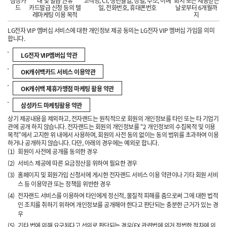
삼성카
내 및 발급 권유
고객명, CI, 생년월일, 성별, 주소, 이메
회시 또는 제공받은
드
카드발급 신청 등의 텔
일, 전화번호, 휴대폰번호
날로부터 6개월까
레마케팅 이용 목적
지
LG전자 VIP 멤버십 서비스에 대한 개인정보 제공 동의는 LG전자 VIP 멤버십 가입을 의미
합니다.
LG전자 VIP멤버십 약관
OK캐쉬백카드 서비스 이용약관
OK캐쉬백 제휴가맹점 마케팅 활용 약관
삼성카드 마케팅활용 약관
상기 제공내용을 제외하고, 전자랜드는 원칙적으로 회원의 개인정보를 타인 또는 타 기업기
관에 공개 하지 않습니다. 전자랜드는 회원의 개인정보를 “2 개인정보의 수집목적 및 이용
목적”에서 고지한 위 내에서 사용하며, 회원의 사전 동의 없이는 동의 범위를 초과하여 이용
하거나 공개하지 않습니다. 다만, 아래의 경우에는 예외로 합니다.
(1)
회원이 사전에 공개를 동의한 경우
(2)
서비스 제공에 따른 요금정산을 위하여 필요한 경우
(3)
홈페이지 및 회원가입 신청서에 게시한 전자랜드 서비스 이용 약관이나 기타 회원 서비
스 등 이용약관 또는 정책을 위반한 경우
(4)
전자랜드 서비스를 이용하여 타인에게 정신적, 물질적 피해를 줌으로써 그에 대한 법적
인 조치를 취하기 위하여 개인정보를 공개해야 한다고 판단되는 충분한 근거가 있는 경
우
(5)
기타 법에 의해 요구된다고 선의로 판단되는 경우(EX 관련법에 의거 적법한 절차에 의