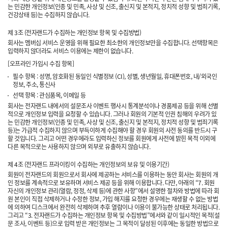
는 민감한 개인정보(인종 및 민족, 사상 및 신조, 출신지 및 본적지, 정치적 성향 및 범죄기록,
건강상태 등)는 수집하지 않습니다.
제 3조 (전자랜드가 수집하는 개인정보 항목 및 수집방법)
회사는 멤버십 서비스 운영을 위해 필요한 최소한의 개인정보만을 수집합니다. 선택항목은
입력하지 않더라도 서비스 이용에는 제한이 없습니다.
[오프라인 가입시 수집 항목]
필수 항목 : 성명, 암호화된 동일인 식별정보 (CI), 성별, 생년월일, 휴대폰번호, 내/외국인
정보, 주소, 통신사
선택 항목 : 관심품목, 이메일 등
회사는 전자랜드 내에서의 설문조사 이벤트 행사시 통계분석이나 경품제공 등을 위해 선별
적으로 개인정보 입력을 요청할 수 있습니다. 그러나 회원의 기본적 인권 침해의 우려가 있
는 민감한 개인정보(인종 및 민족, 사상 및 신조, 출신지 및 본적지, 정치적 성향 및 범죄기록
등)는 가급적 수집하지 않으며 부득이하게 수집해야 할 경우 회원의 사전 동의를 반드시 구
할 것입니다. 그리고 어떤 경우에라도 입력하신 정보를 회원에게 사전에 밝힌 목적 이외에
다른 목적으로는 사용하지 않으며 외부로 유출하지 않습니다.
제 4조 (전자랜드 프라이킹이 수집하는 개인정보의 보유 및 이용기간)
회원이 전자랜드의 회원으로서 회사에 제공하는 서비스를 이용하는 동안 회사는 회원의 개
인 정보를 계속적으로 보유하며 서비스 제공 등을 위해 이용합니다. 다만, 아래의 “7. 회원
자신의 개인정보 관리(열람, 정정, 삭제 등)에 관한 사항”에서 설명한 절차와 방법에 따라 회
원 본인이 직접 삭제하거나 수정한 정보, 가입 해지를 요청한 경우에는 재생할 수 없는 방법
에 의하여 디스크에서 완전히 삭제하며 추후 열람이나 이용이 불가능한 상태로 처리됩니다.
그리고 “3. 전자랜드가 수집하는 개인정보 항목 및 수집방법”에서와 같이 일시적인 목적(설
문 조사, 이벤트 등)으로 입력 받은 개인정보는 그 목적이 달성된 이후에는 동일한 방법으로