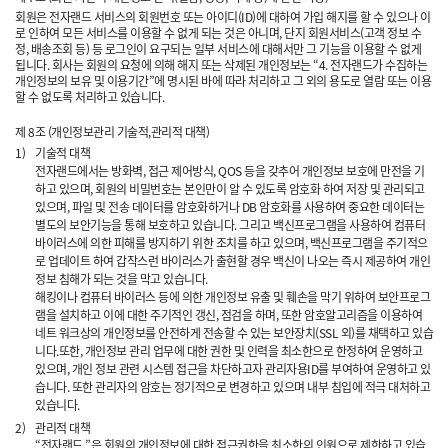
회원은 전자랜드 서비스의 회원번호 또는 아이디(ID)에 대하여 가입 해지를 할 수 있으나 이
로 인하여 모든 서비스를 이용할 수 없게 되는 것은 아니며, 단지 회원서비스(고객 정보 수
정, 배송조회 등) 등 로그인이 요구되는 일부 서비스에 대해서만 그 기능을 이용할 수 없게
됩니다. 회사는 회원의 요청에 의해 해지 또는 삭제된 개인정보는 “4. 전자랜드가 수집하는
개인정보의 보유 및 이용기간”에 명시된 바에 따라 처리하고 그 외의 용도로 열람 또는 이용
할 수 없도록 처리하고 있습니다.
제 8조 (개인정보관리 기술적,관리적 대책)
1)
기술적 대책
전자랜드에서는 방화벽, 접근 제어방식, QOS 등을 갖추어 개인정보 보호에 만전을 기
하고 있으며, 회원의 비밀번호는 본인만이 알 수 있도록 암호화 하여 저장 및 관리되고
있으며, 파일 및 전송 데이터를 암호화하거나 DB 암호화를 사용하여 중요한 데이터는
별도의 보안기능을 통해 보호하고 있습니다. 그리고 백신프로그램을 사용하여 컴퓨터
바이러스에 의한 피해를 방지하기 위한 조치를 하고 있으며, 백신프로그램을 주기적으
로 업데이트 하여 갑작스런 바이러스가 출현할 경우 백신이 나오는 즉시 제공하여 개인
정보 침해가 되는 것을 막고 있습니다.
해킹이나 컴퓨터 바이러스 등에 의한 개인정보 유출 및 훼손을 막기 위하여 보안프로그
램을 설치하고 이에 대한 주기적인 갱신, 점검을 하며, 또한 암호알고리즘을 이용하여
네트 워크상의 개인정보를 안전하게 전송할 수 있는 보안장치(SSL 외)를 채택하고 있습
니다.또한, 개인정보 관리 업무에 대한 권한 및 인력을 최소한으로 한정하여 운영하고
있으며, 개인 정보 관련 시스템 접근을 차단하고자 관리자용ID를 부여하여 운영하고 있
습니다. 또한 관리자의 암호는 정기적으로 변경하고 있으며 내부 침입에 적극 대처하고
있습니다.
2)
관리적 대책
“전자랜드 ”은 회원의 개인정보에 대한 접근권한을 최소한의 인원으로 제한하고 있습