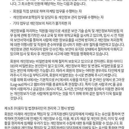
니다. 그 최소한의 인원에 해당하는 자는 다음과 같습니다.
회원을 직접 상대로 하여 마케팅 업무를 수행하는 자
개인정보보호책임자 및 담당자 등 개인정보 관리 업무를 수행하는 자
기타 업무상 개인정보의 처리가 불가피한 자
개인정보를 처리하는 직원들 대상으로 새로운 보안 기술 습득 및 개인정보처리방침 의
무 등에 관해 정기적인 사내 교육 및 외부 위탁교육을 실시하고 있으며, 입사 시 전 직원
의 보안서약서를 통하여 사람에 의한 정보유출을 사전에 방지하고 개인정보 처리정책
에 대한 이행사항 및 직원의 준수여부를 감시하기 위한 내부 절차를 마련하고 있습니다.
개인정보 관련 처리자의 업무 인수인계는 보안이 유지된 상태에서 철저하게 이뤄지고
있으며 입사 및 퇴사 후 개인정보 사고에 대한 책임을 명확화하고 있습니다.
회원의 개인정보는 비밀번호에 의해 철저히 보호되고 있으므로 전자랜드 회원 아이디
(ID)의 비밀번호는 본인만이 알고 있으며, 개인정보의 확인 및 변경도 비밀번호를 알고
있는 본인에 의해서만 가능합니다. 따라서 회원의 정보는 어떠한 경우라도 타인에게 알
려주시기 마시길 부탁드리며, 회원의 비밀번호는 수시로 변경해 주시기 바랍니다.
이를 위해 회사에서는 기본적으로 PC에서의 사용을 마치신 후 온라인 상에서 로그아웃
(Log-out)하시고 웹브라우저를 종료하도록 권장합니다. 특히 다른 사람과 PC를 공유
하여 사용하거나 공공장소 (회사나 학교, 도서관, 인터넷 게임방 등)에서 이용한 경우에
는 개인정보가 다른 사람에게 알려지는 것을 막기 위해 위와 같은 절차가 더욱 필요할
것입니다.
제 9조 (이용자 및 법정대리인의 권리와 그 행사 방법)
회원은 아래의 개인정보 책임자 및 고객지원센터 담당자에게 이메일 또는 유선을 통하여 연
락하여 전자랜드에 언제든지 개인정보 수집, 이용, 제 3자 제공 및 개인의 권리, 이익 및 사생
활을 현저하게 침해할 우려가 있는 개인정보의 수집에 대한 동의를 철회할 수 있습니다. 회
원은 아래의 개인정보 책임자 및 고객지원센터 담당자에게 이메일 또는 유선을 통하여 연락