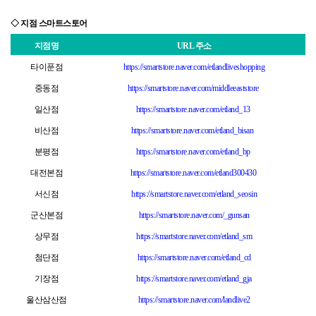
◇ 지점 스마트스토어
지점명
URL 주소
타이푼점
https://smartstore.naver.com/etlandliveshopping
중동점
https://smartstore.naver.com/middleeaststore
일산점
https://smartstore.naver.com/etland_13
비산점
https://smartstore.naver.com/etland_bisan
분평점
https://smartstore.naver.com/etland_bp
대전본점
https://smartstore.naver.com/etland300430
서신점
https://smartstore.naver.com/etland_seosin
군산본점
https://smartstore.naver.com/_gunsan
상무점
https://smartstore.naver.com/etland_sm
첨단점
https://smartstore.naver.com/etland_cd
기장점
https://smartstore.naver.com/etland_gja
울산삼산점
https://smartstore.naver.com/landlive2