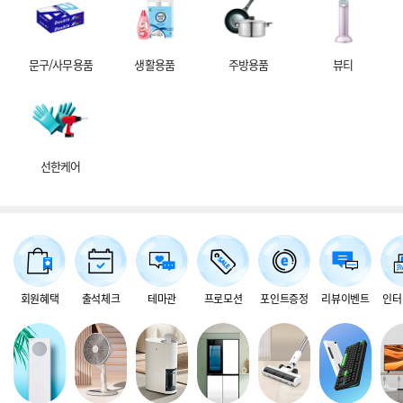
문구/사무용품
생활용품
주방용품
뷰티
선한케어
회원혜택
출석체크
테마관
프로모션
포인트증정
리뷰이벤트
인터