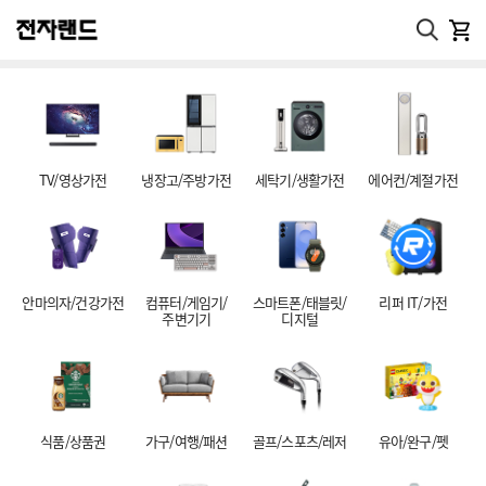
TV/영상가전
냉장고/주방가전
세탁기/생활가전
에어컨/계절가전
안마의자/건강가전
컴퓨터/게임기/
스마트폰/태블릿/
리퍼 IT/가전
주변기기
디지털
식품/상품권
가구/여행/패션
골프/스포츠/레저
유아/완구/펫