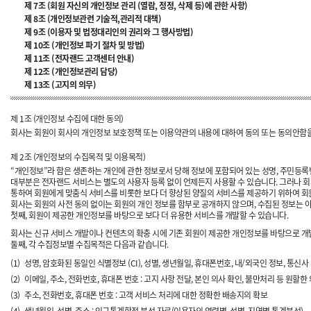
제 7조 (회원 자신의 개인정보 관리 (열람, 정정, 삭제 등)에 관한 사항)
제 8조 (개인정보관련 기술적,관리적 대책)
제 9조 (이용자 및 법정대리인의 권리와 그 행사방법)
제 10조 (개인정보 파기 절차 및 방법)
제 11조 (전자랜드 고객센터 안내)
제 12조 (개인정보관리 담당)
제 13조 (고지의 의무)
제 1조 (개인정보 수집에 대한 동의)
회사는 회원이 회사의 개인정보 보호정책 또는 이용약관의 내용에 대하여 동의 또는 동의안함을 
제 2조 (개인정보의 수집목적 및 이용목적)
“개인정보”라 함은 생존하는 개인에 관한 정보로서 당해 정보에 포함되어 있는 성명, 주민등록
대부분은 전자랜드 서비스는 별도의 사용자 등록 없이 언제든지 사용할 수 있습니다. 그러나 회사
통하여 회원에게 맞춤식 서비스를 비롯한 보다 더 향상된 양질의 서비스를 제공하기 위하여 회
회사는 회원의 사전 동의 없이는 회원의 개인 정보를 함부로 공개하지 않으며, 수집된 정보는 
첫째, 회원이 제공한 개인정보를 바탕으로 보다 더 유용한 서비스를 개발할 수 있습니다.
회사는 신규 서비스 개발이나 컨텐츠의 확충 시에 기존 회원이 제공한 개인정보를 바탕으로 개발
둘째, 각 수집정보별 수집목적은 다음과 같습니다.
(1)
성명, 암호화된 동일인 식별정보 (CI), 성별, 생년월일, 휴대폰번호, 내/외국인 정보, 통신사
(2)
이메일, 주소, 전화번호, 휴대폰 번호 : 고지 사항 전달, 본인 의사 확인, 불만처리 등 원할
(3)
주소, 전화번호, 휴대폰 번호 : 고객 서비스 처리에 대한 정확한 배송지의 확보