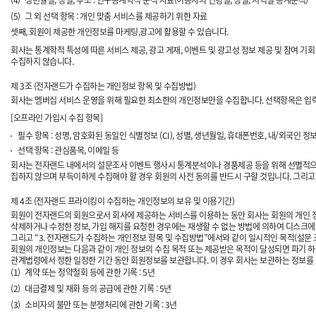
(4)
생년월일, 성별, 주소 : 인구통계학적 분석 자료(이용자의 연령별, 성별, 지역별 통계분석)
(5)
그 외 선택 항목 : 개인 맞춤 서비스를 제공하기 위한 자료
셋째, 회원이 제공한 개인정보를 마케팅,광고에 활용할 수 있습니다.
회사는 통계학적 특성에 따른 서비스 제공, 광고 게재, 이벤트 및 광고성 정보 제공 및 참여 기회
수집하지 않습니다.
제 3조 (전자랜드가 수집하는 개인정보 항목 및 수집방법)
회사는 멤버십 서비스 운영을 위해 필요한 최소한의 개인정보만을 수집합니다. 선택항목은 입
[오프라인 가입시 수집 항목]
필수 항목 : 성명, 암호화된 동일인 식별정보 (CI), 성별, 생년월일, 휴대폰번호, 내/외국인 정보
선택 항목 : 관심품목, 이메일 등
회사는 전자랜드 내에서의 설문조사 이벤트 행사시 통계분석이나 경품제공 등을 위해 선별적으로 개
집하지 않으며 부득이하게 수집해야 할 경우 회원의 사전 동의를 반드시 구할 것입니다. 그리
제 4조 (전자랜드 프라이킹이 수집하는 개인정보의 보유 및 이용기간)
회원이 전자랜드의 회원으로서 회사에 제공하는 서비스를 이용하는 동안 회사는 회원의 개인 정보를
삭제하거나 수정한 정보, 가입 해지를 요청한 경우에는 재생할 수 없는 방법에 의하여 디스크
그리고 “3. 전자랜드가 수집하는 개인정보 항목 및 수집방법”에서와 같이 일시적인 목적(설문 
회원의 개인정보는 다음과 같이 개인 정보의 수집 목적 또는 제공받은 목적이 달성되면 파기 하
관계법령에서 정한 일정한 기간 동안 회원정보를 보관합니다. 이 경우 회사는 보관하는 정보를
(1)
계약 또는 청약철회 등에 관한 기록 : 5년
(2)
대금결제 및 재화 등의 공급에 관한 기록 : 5년
(3)
소비자의 불만 또는 분쟁처리에 관한 기록 : 3년