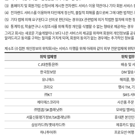
(3)
홈페이지 및 회원가입 신청서에 게시한 전자랜드 서비스 이용 약관이나 기타 회원 서비스 
(4)
전자랜드 서비스를 이용하여 타인에게 정신적, 물질적 피해를 줌으로써 그에 대한 법적인
(5)
기타 법에 의해 요구된다고 선의로 판단되는 경우(EX 관련법에 의거 적법한 절차에 의한 
(6)
통계작성, 학술연구나 시장조사를 위해 특정 개인을 식별할 수 없는 형태로 제공하는 경우
그리고 회사는 새로운 기술개발이나 보다 나은 서비스의 제공을 위하여 회원의 개인정보를 공유
알려드리고 동의를 구하는 절차를 거치게 되며, 회원의 동의가 없는 경우에는 추가적인 정보를
제 6조 (수집한 개인정보의 위탁회사는 서비스 이행을 위해 아래와 같이 외부 전문업체에 위탁
위탁 업체명
위탁 업
CJ대한통운㈜
배송 및 
한국정보망
DM 발송
유니에스
해피콜, 행
코리오
행사 TM, 
㈜KT
SMS 서
제이에스코리아
사은품 주문 
㈜엠콤/SK플래닛㈜
모바일 멤버
서울신용평가정보/SK플래닛㈜
휴대폰 본인인
삼성카드㈜/롯데카드㈜
제휴카드 발
하나투어㈜
프로모션 여행 