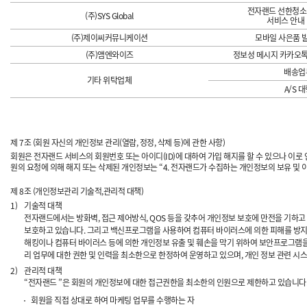
전자랜드 선한청소
(주)SYS Global
서비스 안내 
(주)제이씨커뮤니케이션
모바일 사은품 발
(주)앰엔와이즈
정보성 메시지 카카오톡
배송업
기타 위탁업체
A/S 
제 7조 (회원 자신의 개인정보 관리(열람, 정정, 삭제 등)에 관한 사항)
회원은 전자랜드 서비스의 회원번호 또는 아이디(ID)에 대하여 가입 해지를 할 수 있으나 이로 
원의 요청에 의해 해지 또는 삭제된 개인정보는 “4. 전자랜드가 수집하는 개인정보의 보유 및 
제 8조 (개인정보관리 기술적,관리적 대책)
1)
기술적 대책
전자랜드에서는 방화벽, 접근 제어방식, QOS 등을 갖추어 개인정보 보호에 만전을 기하고
보호하고 있습니다. 그리고 백신프로그램을 사용하여 컴퓨터 바이러스에 의한 피해를 방지
해킹이나 컴퓨터 바이러스 등에 의한 개인정보 유출 및 훼손을 막기 위하여 보안프로그램을 
리 업무에 대한 권한 및 인력을 최소한으로 한정하여 운영하고 있으며, 개인 정보 관련 
2)
관리적 대책
“전자랜드 ”은 회원의 개인정보에 대한 접근권한을 최소한의 인원으로 제한하고 있습니다.
회원을 직접 상대로 하여 마케팅 업무를 수행하는 자