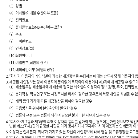
(3)
성별
(4)
이메일(이메일 수신여부 포함)
(5)
전화번호
(6)
휴대폰번호(SMS 수신여부 포함)
(7)
주소
(8)
아이핀번호
(9)
연계정보(CI)
(10)
회원아이디
(11)
비밀번호(회원의 경우)
(12)
내외국인여부 (회원의경우)
‘회사’가 이용자의 개인식별이 가능한 개인정보를 수집하는 때에는 반드시 당해 이용자의 
제공된 개인정보는 당해 이용자의 동의없이 목적외의 이용이나 제3자에게 제공할 수 없으며, 
(1)
배송업무상 배송업체에게 배송에 필요한 최소한의 이용자의 정보(성명, 주소, 전화번호
(2)
통계작성, 학술연구 또는 시장조사를 위하여 필요한 경우로서 특정 개인을 식별할 수 
(3)
재화 등의 거래에 따른 대금정산을 위하여 필요한 경우
(4)
도용방지를 위하여 본인확인에 필요한 경우
(5)
법률의 규정 또는 법률에 의하여 필요한 불가피한 사유가 있는 경우
‘회사’가 제 2항과 제3항에 의해 이용자의 동의를 받아야 하는 경우에는 개인정보보호 책임자
법률 제22조제2항이 규정한 사항을 미리 명시하거나 고지해야 하며 이용자는 언제든지 이 
이용자는 언제든지 ‘회사’가 가지고 있는 자신의 개인정보에 대해 열람 및 오류정정을 요구할 
‘회사’는 개인정보 보호를 위하여 관리자를 한정하여 그 수를 최소화하며 신용카드, 은행계좌