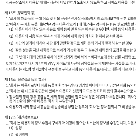
공공장소에서 이용할 때에는 자신의 비밀번호가 노출되지 않도록 하고 서비스 이용을 마친
제 15조 (청약철회 등)
‘회사’의 재화 등의 구매 취소 및 환불 규정은 전자상거래등에서의 소비자보호에 관한 법률의
‘이용자’는 재화 등을 배송받은 경우 다음 각호의 1에 해당하는 경우에는 반품 및 교환을 할 
(1)
이용자에게 책임 있는 사유로 재화 등이 멸실 또는 훼손된 경우(다만, 재화 등의 내용을
(2)
이용자의 사용 또는 일부 소비에 의하여 재화 등의 가치가 현저히 감소한 경우
(3)
시간의 경과에 의하여 재판매가 곤란할 정도로 재화 등의 가치가 현저히 감소한 경우
(4)
같은 성능을 지닌 재화등으로 복제가 가능한 경우 그 원본인 재화 등의 포장을 훼손한 
(5)
그 밖에 거래의 안전을 위하여 전자상거래 등에서의 소비자보호에 관한 법률 시행령 21
제2항, 제2호 내지 제4호의 경우, ‘사이트’에 사전에 청약철회 등이 제한되는 사실을 소
이용자는 제1항 및 제2항의 규정에 불구하고 재화 등의 내용이 표시/광고 내용과 다르거나 계
제 16조 (청약철회 등의 효과)
‘회사’는 이용자로부터 재화 등을 반환 받은 경우 3영업일 이내에 이미 지급받은 재화 등
‘회사’는 위 대금을 환급함에 있어서 이용자가 신용카드 또는 전자화폐 등의 결제수단으로 
청약철회 등의 경우 공급받은 재화 등의 반환에 필요한 비용은 이용자가 부담합니다. ‘회사
등의 반환에 필요한 비용은 ‘회사’가 부담합니다
이용자가 재화 등을 제공받을 때 발송비를 부담한 경우에 ‘회사’는 청약 철회시 그 비용을
제 17조 (개인정보보호)
‘회사’는 이용자의 정보 수집시 구매계약 이행에 필요한 최소한의 정보를 수집합니다. 다음
(1)
성명
(2)
생년월일