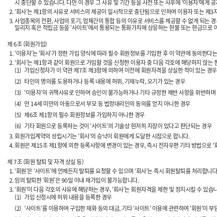
시 중단할 수 있습니다. 다만 이 경우 그 사유 및 기간 등을 사전 또는 사후에 ‘이용자’에게 
‘회사’는 제1항의 사유로 서비스의 제공이 일시적으로 중단됨으로 인하여 이용자 또는 제3자
사업종목의 전환, 사업의 포기, 업체간의 통합 등의 이유로 서비스를 제공할 수 없게 되는 경
일리지 혹은 적립금 등을 ‘사이트’에서 통용되는 통화가치에 상응하는 현물 또는 현금으로
제 6조 (회원가입)
‘이용자’는 ‘회사’가 정한 가입 양식에 따라 필수 회원정보를 기입한 후 이 약관에 동의한
‘회사’는 제1항과 같이 회원으로 가입할 것을 신청한 이용자 중 다음 각호에 해당하지 않는 
(1)
가입신청자가 이 약관 제7조 제3항에 의하여 이전에 회원자격을 상실한 적이 있는 경우 (
(2)
타인의 명의를 도용하거나 등록 내용에 허위, 기재누락, 오기가 있는 경우
(3)
‘이용자’의 귀책사유로 인하여 승인이 불가능하거나 기타 규정한 제반 사항을 위반하며
(4)
만 14세 미만의 아동으로서 부모 등 법정대리인의 동의를 얻지 아니한 경우
(5)
제6조 제1항의 필수 회원정보를 가입하지 아니한 경우
(6)
기타 회원으로 등록하는 것이 ‘사이트’의 기술상 현저히 지장이 있다고 판단되는 경우
회원가입계약의 성립시기는 ‘회사’의 승낙이 회원에게 도달한 시점으로 합니다.
회원은 제15조 제1항에 의한 등록사항에 변경이 있는 경우, 즉시 전자우편 기타 방법으로 ‘
제 7조 (회원 탈퇴 및 자격 상실 등)
‘회원’은 ‘사이트’에 언제든지 탈퇴를 요청할 수 있으며 ‘회사’는 즉시 회원탈퇴를 처리합니다
임의 탈퇴한 ‘회원’은 90일 이내 재가입이 불가능합니다.
‘회원’이 다음 각호의 사유에 해당하는 경우, ‘회사’는 회원자격을 제한 및 정지시킬 수 있습니
(1)
가입 신청시에 허위 내용을 등록한 경우
(2)
‘사이트’를 이용하여 구입한 재화 등의 대금, 기타 ‘사이트’ 이용에 관련하여 ‘회원’이