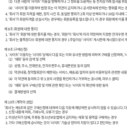
(3)
다른 사람의 ‘사이트’ 이용을 방해하거나 그 정보를 도용하는 등 전자상거래 질서를 위
(4)
‘사이트’를 이용하여 법령 또는 이 약관이 금지하거나 공서양속에 반하는 행위를 하는 
‘회사’가 회원 자격을 제한, 정지 시킨 후, 동일한 행위가 2회 이상 반복되거나 30일 이내
‘회사’가 회원자격을 상실시키는 경우에는 회원등록을 말소합니다. 이 경우 회원에게 이를 통
제 8조 (회원에 대한 통지)
‘회사’가 ‘회원’에 대한 통지를 하는 경우, ‘회원’이 ‘회사’와 미리 약정하여 지정한 전자우편
‘회사’는 불특정다수 회원에 대한 통지의 경우 1주일이상 ‘사이트’ 게시판에 게시함으로서 
제 9조 (구매신청)
‘사이트’ 이용자는 ‘사이트’상에서 다음 또는 이와 유사한 방법에 의하여 구매를 신청하며, 
(1)
‘재화’ 등의 검색 및 선택
(2)
성명, 주소, 전화번호, 전자우편주소, 휴대폰번호 등의 입력
(3)
약관내용, 청약철회권이 제한되는 서비스, 배송료/설치비 등의 비용부담과 관련한 내용
(4)
이 약관에 동의하고 위 3.호의 사항을 확인하거나 거부하는 표시(예, 마우스 클릭)
(5)
‘재화’ 등의 구매신청 및 이에 관한 확인 또는 ‘사이트’의 확인에 대한 동의
(6)
결제방법의 선택
제 10조 (계약의 성립)
‘회사’는 제9조와 같은 구매신청에 대하여 다음 각호에 해당하면 승낙하지 않을 수 있습니다.
신청 내용에 허위, 기재누락, 오류가 있는 경우
미성년자가 담배, 주류등 청소년보호법에서 금지하는 재화 및 용역을 구매하는 경우
기타 구매신청에 승낙하는 것이 ‘사이트’ 기술상 현저히 지장이 있다고 판단하는 경우