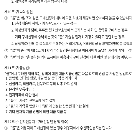
개인정보 처리위탁을 하는 업무의 내용
제10조 (계약의 성립)
①
“몰”은 제9조와 같은 구매신청에 대하여 다음 각호에 해당하면 승낙하지 않을 수 있습니
신청 내용에 허위, 기재누락, 오기가 있는 경우
미성년자가 담배, 주류등 청소년보호법에서 금지하는 재화 및 용역을 구매하는 경우
기타 구매신청에 승낙하는 것이 “몰” 기술상 현저히 지장이 있다고 판단하는 경우
상행위(재판매)를 목적으로 구매하는 거래이거나, 거래정황상 상행위(재판매)를 목적으
②
“몰”의 승낙이 제12조 제1항의 수신확인통지형태로 이용자에게 도달한 시점에 계약이 성
③
“몰”의 승낙을 뜻하는 의사표시에는 이용자의 구매 신청에 대한 확인 및 판매가능 여부, 구
제11조 (지급방법)
“몰”에서 구매한 재화 또는 용역에 대한 대금 지급방법은 다음 각호의 방법 중 가용한 방법으로 
폰뱅킹, 인터넷 뱅킹, 메일 뱅킹 등의 각종 계좌이체
선불카드, 직불카드, 신용카드 등의 각종 카드 결제
온라인 무통장입금
전자화폐에 의한 결제
“몰”이 지급한 포인트에 의한 결제
“몰”과 계약을 맺었거나 “몰”이 인정한 상품권에 의한 결제
기타 전자적 지급 방법에 의한 대금 지급 등
제12조 (수신확인통지 · 구매신청 변경 및 취소)
①
“몰”은 이용자의 구매신청이 있는 경우 이용자에게 수신확인통지를 합니다.