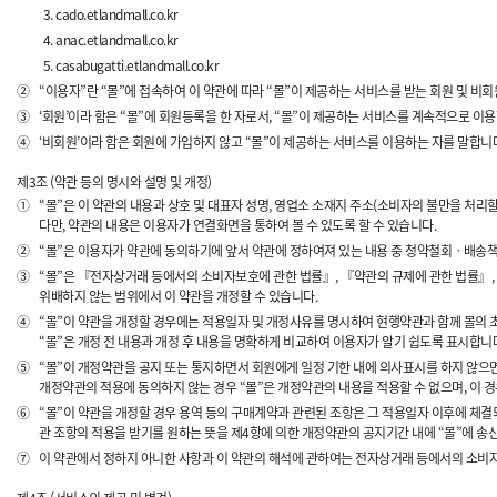
cado.etlandmall.co.kr
anac.etlandmall.co.kr
casabugatti.etlandmall.co.kr
②
“이용자”란 “몰”에 접속하여 이 약관에 따라 “몰”이 제공하는 서비스를 받는 회원 및 비회
③
‘회원’이라 함은 “몰”에 회원등록을 한 자로서, “몰”이 제공하는 서비스를 계속적으로 이용
④
‘비회원’이라 함은 회원에 가입하지 않고 “몰”이 제공하는 서비스를 이용하는 자를 말합니
제3조 (약관 등의 명시와 설명 및 개정)
①
“몰”은 이 약관의 내용과 상호 및 대표자 성명, 영업소 소재지 주소(소비자의 불만을 처리
다만, 약관의 내용은 이용자가 연결화면을 통하여 볼 수 있도록 할 수 있습니다.
②
“몰”은 이용자가 약관에 동의하기에 앞서 약관에 정하여져 있는 내용 중 청약철회ㆍ배송책
③
“몰”은 『전자상거래 등에서의 소비자보호에 관한 법률』, 『약관의 규제에 관한 법률』
위배하지 않는 범위에서 이 약관을 개정할 수 있습니다.
④
“몰”이 약관을 개정할 경우에는 적용일자 및 개정사유를 명시하여 현행약관과 함께 몰의 
“몰”은 개정 전 내용과 개정 후 내용을 명확하게 비교하여 이용자가 알기 쉽도록 표시합니
⑤
“몰”이 개정약관을 공지 또는 통지하면서 회원에게 일정 기한 내에 의사표시를 하지 않으
개정약관의 적용에 동의하지 않는 경우 “몰”은 개정약관의 내용을 적용할 수 없으며, 이 경
⑥
“몰”이 약관을 개정할 경우 용역 등의 구매계약과 관련된 조항은 그 적용일자 이후에 체
관 조항의 적용을 받기를 원하는 뜻을 제4항에 의한 개정약관의 공지기간 내에 “몰”에 송
⑦
이 약관에서 정하지 아니한 사항과 이 약관의 해석에 관하여는 전자상거래 등에서의 소비자