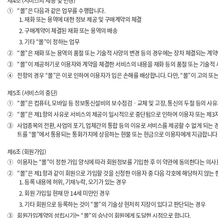
제4조 (서비스의 제공 및 변경)
①
“몰”은 다음과 같은 업무를 수행합니다.
재화 또는 용역에 대한 정보 제공 및 구매계약의 체결
구매계약이 체결된 재화 또는 용역의 배송
기타 “몰”이 정하는 업무
②
“몰”은 재화 또는 용역의 품절 또는 기술적 사양의 변경 등의 경우에는 장차 체결되는 계약
③
“몰”이 제공하기로 이용자와 계약을 체결한 서비스의 내용을 재화 등의 품절 또는 기술적 
④
전항의 경우 “몰”은 이로 인하여 이용자가 입은 손해를 배상합니다. 다만, “몰”이 고의 
제5조 (서비스의 중단)
①
“몰”은 컴퓨터, 모바일 등 정보통신설비의 보수점검ㆍ교체 및 고장, 통신의 두절 등의 사
②
“몰”은 제1항의 사유로 서비스의 제공이 일시적으로 중단됨으로 인하여 이용자 또는 제3자
③
사업종목의 전환, 사업의 포기, 업체간의 통합 등의 이유로 서비스를 제공할 수 없게 되는
트를 “몰”에서 통용되는 통화가치에 상응하는 현물 또는 현금으로 이용자에게 지급합니다
제6조 (회원가입)
①
이용자는 “몰”이 정한 가입 양식에 따라 회원정보를 기입한 후 이 약관에 동의한다는 의사
②
“몰”은 제1항과 같이 회원으로 가입할 것을 신청한 이용자 중 다음 각호에 해당하지 않는 
등록 내용에 허위, 기재누락, 오기가 있는 경우
회원 가입일 현재 만 14세 미만인 경우
기타 회원으로 등록하는 것이 “몰”의 기술상 현저히 지장이 있다고 판단되는 경우
③
회원가입계약의 성립시기는 “몰”의 승낙이 회원에게 도달한 시점으로 합니다.