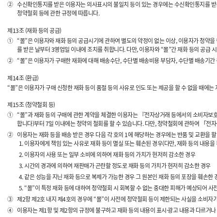
②
수신확인통지를 받은 이용자는 의사표시의 불일치 등이 있는 경우에는 수신확인통지를 받은 후
청약철회 등에 관한 규정에 따릅니다.
제13조 (재화 등의 공급)
①
“몰”은 이용자와 재화 등의 공급시기에 관하여 별도의 약정이 없는 이상, 이용자가 청약을 한
를 받은 날부터 3영업일 이내에 조치를 취합니다. 다만, 이용자와 “몰”간 재화 등의 공급
②
“몰”은 이용자가 구매한 재화에 대해 배송수단, 수단별 배송비용 부담자, 수단별 배송기간
제14조 (환급)
“몰”은 이용자가 구매 신청한 재화 등이 품절 등의 사유로 인도 또는 제공을 할 수 없을 때에
제15조 (청약철회 등)
①
“몰”과 재화 등의 구매에 관한 계약을 체결한 이용자는 『전자상거래 등에서의 소비자보호에
합니다)부터 7일 이내에는 청약의 철회를 할 수 있습니다. 다만, 청약철회에 관하여 「전
②
이용자는 재화 등을 배송 받은 경우 다음 각 호의 1에 해당하는 경우에는 반품 및 교환을 할
이용자에게 책임 있는 사유로 재화 등이 멸실 또는 훼손된 경우(다만, 재화 등의 내용을
이용자의 사용 또는 일부 소비에 의하여 재화 등의 가치가 현저히 감소한 경우
시간의 경과에 의하여 재판매가 곤란할 정도로 재화 등의 가치가 현저히 감소한 경우
같은 성능을 지닌 재화 등으로 복제가 가능한 경우 그 원본인 재화 등의 포장을 훼손한 
“몰”이 특정 재화 등에 대하여 청약철회 시 회복할 수 없는 중대한 피해가 예상되어 
③
제2항 제2호 내지 제4호의 경우에 “몰”이 사전에 청약철회 등이 제한되는 사실을 소비자
④
이용자는 제1항 및 제2항의 규정에 불구하고 재화 등의 내용이 표시·광고 내용과 다르거나 계