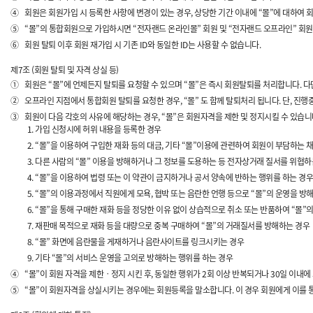
④
회원은 회원가입 시 등록한 사항에 변경이 있는 경우, 상당한 기간 이내에 “몰”에 대하여 
⑤
“몰”의 통합회원으로 가입하시면 “전자랜드 온라인몰” 회원 및 “전자랜드 오프라인” 회원
⑥
회원 탈퇴 이후 회원 재가입 시 기존 ID와 동일한 ID는 사용할 수 없습니다.
제7조 (회원 탈퇴 및 자격 상실 등)
①
회원은 “몰”에 언제든지 탈퇴를 요청할 수 있으며 “몰”은 즉시 회원탈퇴를 처리합니다. 
②
오프라인 지점에서 통합회원 탈퇴를 요청한 경우, “몰” 도 함께 탈퇴처리 됩니다. 단, 진
③
회원이 다음 각호의 사유에 해당하는 경우, “몰”은 회원자격을 제한 및 정지시킬 수 있습니
가입 신청시에 허위 내용을 등록한 경우
“몰”을 이용하여 구입한 재화 등의 대금, 기타 “몰”이용에 관련하여 회원이 부담하는 
다른 사람의 “몰” 이용을 방해하거나 그 정보를 도용하는 등 전자상거래 질서를 위협하
“몰”을 이용하여 법령 또는 이 약관이 금지하거나 공서 양속에 반하는 행위를 하는 경우
“몰”의 이용과정에서 직원에게 모욕, 협박 또는 음란한 언행 등으로 “몰”의 운영을 방
“몰”을 통해 구매한 재화 등을 정당한 이유 없이 상습적으로 취소 또는 반품하여 “몰”
재판매 목적으로 재화 등을 대량으로 중복 구매하여 “몰”의 거래질서를 방해하는 경우
“몰” 화면에 음란물을 게재하거나 음란사이트를 링크시키는 경우
기타 “몰”의 서비스 운영을 고의로 방해하는 행위를 하는 경우
④
“몰”이 회원 자격을 제한ㆍ정지 시킨 후, 동일한 행위가 2회 이상 반복되거나 30일 이내
⑤
“몰”이 회원자격을 상실시키는 경우에는 회원등록을 말소합니다. 이 경우 회원에게 이를 