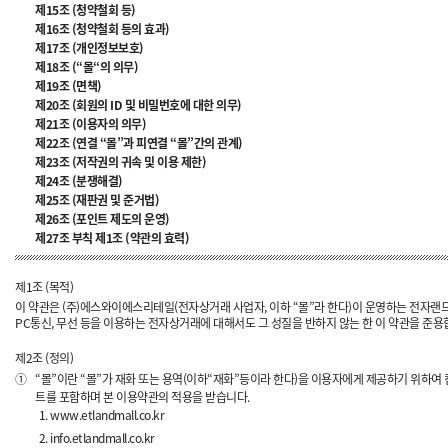
제15조 (청약철회 등)
제16조 (청약철회 등의 효과)
제17조 (개인정보보호)
제18조 (“몰“의 의무)
제19조 (면책)
제20조 (회원의 ID 및 비밀번호에 대한 의무)
제21조 (이용자의 의무)
제22조 (연결 “몰”과 피연결 “몰”간의 관계)
제23조 (저작권의 귀속 및 이용 제한)
제24조 (분쟁해결)
제25조 (재판권 및 준거법)
제26조 (포인트 제도의 운영)
제27조 부칙 제1조 (약관의 효력)
제1조 (목적)
이 약관은 (주)에스와이에스리테일(전자상거래 사업자, 이하 “몰”라 한다)이 운영하는 전자랜
PC통신, 무선 등을 이용하는 전자상거래에 대해서도 그 성질을 반하지 않는 한 이 약관을 준용
제2조 (정의)
①
“몰”이란 “몰”가 재화 또는 용역(이하“재화”등이라 한다)을 이용자에게 제공하기 위하여 
트를 포함하며 본 이용약관의 적용을 받습니다.
www.etlandmall.co.kr
info.etlandmall.co.kr