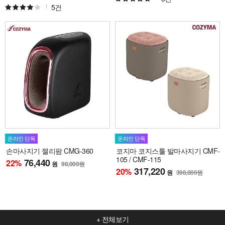
5건
온라인 단독
온라인 단독
손마사지기 젤리팜 CMG-360
코지마 코지스툴 발마사지기 CMF-
105 / CMF-115
76,440
22
%
원
98,000원
317,220
20
%
원
398,000원
+ 전체보기