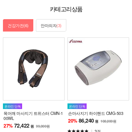
카테고리상품
건강가전
(6)
안마의자
(3)
온라인 단독
온라인 단독
목어깨 마사지기 트위스터 CMN-1
손마사지기 하이핸드 CMG-503
00WL
86,240
20
%
원
108,000원
72,422
27
%
원
99,000원
3건