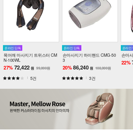
온라인 단독
온라인 단독
온라인
목어깨 마사지기 트위스터 CM
손마사지기 하이핸드 CMG-50
손마사
N-100WL
3
22
%
72,422
86,240
27
%
20
%
원
99,000원
원
108,000원
5건
3건