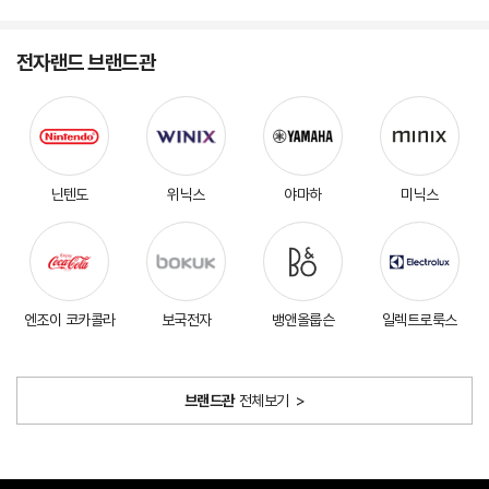
기
리형커버 2중모션패킹
색 모드 
CCP-DH10
전자랜드 브랜드관
닌텐도
위닉스
야마하
미닉스
엔조이 코카콜라
보국전자
뱅앤올룹슨
일렉트로룩스
브랜드관
전체보기
>