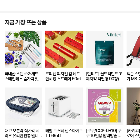
지금 가장 뜨는 상품
국내산 스텐 수저세트
르피랩 피지컬 캄 레드
[민티드] 울트라민트 고
맥슨 스
스테인레스 숟가락 젓가
안세영 스프레이 60ml
체치약 리필형 90정(1.
기 MS-
락
5개월분)
대코 오븐락 직사각 시
테팔 토스터 센스화이트
[쿠쿠/CCP-DH10] 쿠
[카키고]
리즈 유리반찬통 밀톄용
TT6941
쿠 10인용 압력밥솥 분
로어 스