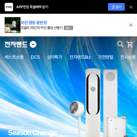
APP한정 특별혜택 받기
앱 열기
보관 캠핑 끝판왕
코슬리 15인치 무선 폴딩 선풍기
베스트상품
DCS
심야특가
전자랜드Biz
가전렌탈
전시상품
Season Change