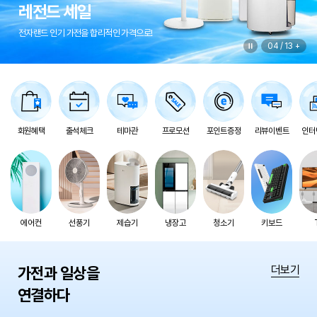
레전드 세일
전자랜드 인기 가전을 합리적인 가격으로!
04
/
13
회원혜택
출석체크
테마관
프로모션
포인트증정
리뷰이벤트
인터
에어컨
선풍기
제습기
냉장고
청소기
키보드
더보기
가전과 일상을
연결하다