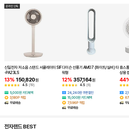
온라인 단독
신일전자 저소음 스탠드 서큘레이터 SIF
다이슨 선풍기 AM07 (화이트/실버) 타
휴스톰
-PA23LS
워형
상용 
color
13%
150,820
12%
357,164
44
원
원
4.5
(19)
4.5
(6)
5,000원 카드혜택
24,240원 쿠폰할인
2,
3,180P 적립
15,000원 카드혜택
6
무료배송
7,596P 적립
무
무료배송
전자랜드 BEST