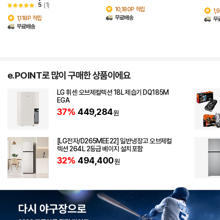
5
(1)
10,180P 적립
1,
무료배송
1,118P 적립
무
무료배송
e.POINT로 많이 구매한 상품이에요
LG 휘센 오브제컬렉션 18L 제습기 DQ185M
EGA
37%
449,284
원
[LG전자/D265MEE22] 일반냉장고 오브제컬
렉션 264L 2등급 베이지 설치포함
32%
494,400
원