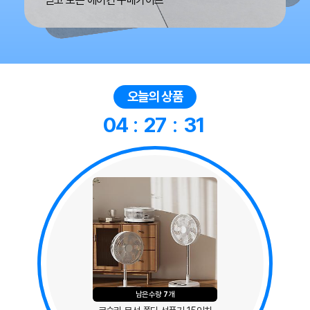
선풍기 선택 가이드
오늘의 상품
04
:
27
:
30
남은수량
7
개