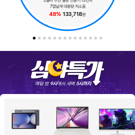
코슬리 무선 폴딩 선풍기 15인치
7엽날개 대용량 저소음
48%
133,718
원