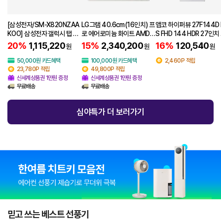
[삼성전자/SM-X820NZAA
LG그램 40.6cm(16인치) 프
앱코 하이퍼뷰 27F144D 
KOO] 삼성전자 갤럭시 탭 S1
로 에어로미늄 화이트 AMD 1
S FHD 144 HDR 27인치
0 플러스 Wi-Fi 256GB 그레
6/512G 16Z95U-G.AS5M
퓨터 모니터 무결점
20%
1,115,220
15%
2,340,200
16%
120,540
원
원
원
이 SM-X820NZAAKOO
K
50,000원 카드혜택
100,000원 카드혜택
2,460P 적립
23,780P 적립
49,800P 적립
신세계상품권 1만원 증정
신세계상품권 1만원 증정
무료배송
무료배송
심야특가 더 보러가기
믿고 쓰는 베스트 선풍기