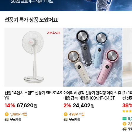
선풍기 특가 상품 모았어요
신일 14인치 스탠드 선풍기 SIF-S14S
아이리버 냉각 선풍기 핸디형 아이스 휴
[1+1
YK
대용 급속 여행용 100단 IF-C43T
컨 선풍
14%
67,620
2%
24,402
38
원
원
1,380P 적립
498P 적립
5
무료배송
무료배송
2,
무