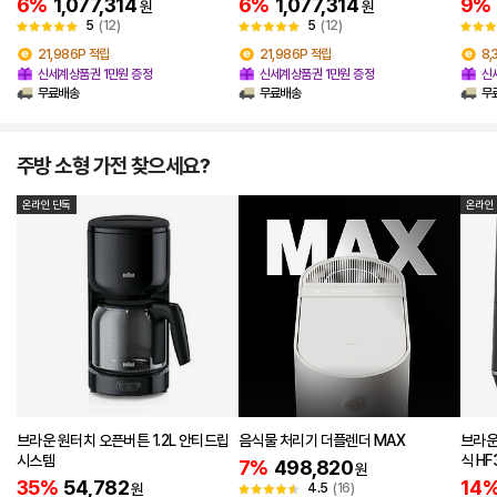
6%
1,077,314
6%
1,077,314
9%
원
원
5
(12)
5
(12)
21,986P 적립
21,986P 적립
8,
신세계상품권 1만원 증정
신세계상품권 1만원 증정
신
무료배송
무료배송
무
주방 소형 가전 찾으세요?
온라인 단독
온라인
브라운 원터치 오픈버튼 1.2L 안티드립
음식물 처리기 더플렌더 MAX
브라운
시스템
식 HF
7%
498,820
원
35%
54,782
14
원
4.5
(16)