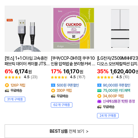
[젯스] 1+1 C타입 고속충전
[쿠쿠/CCP-DH10] 쿠쿠 10
[LG전자/Z509MHHF23
패브릭 데이터 케이블 JTS-
인용 압력밥솥 분리형커버 2
디오스 오브제컬렉션 김치
MFCTY120
중모션패킹 CCP-DH10
톡 505L 크림 화이트
6%
6,174
17%
16,170
35%
1,620,400
원
원
4.5
(23)
4.5
(167)
4.5
(10)
126P 적립
500원 쿠폰할인
90,000원 쿠폰할인
무료배송
330P 적립
75,000원 카드혜택
무료배송
34,600P 적립
31개 구매중
신세계상품권 1만원 증정
62개 구매중
무료배송
24개 구매중
BEST상품
전체 보기
>