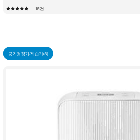
15건
공기청정기/제습기
(5)