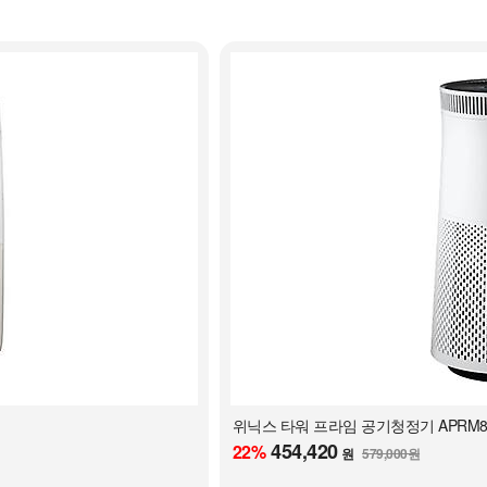
위닉스 타워 프라임 공기청정기 APRM833
454,420
22
%
원
579,000원