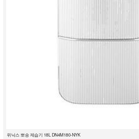
위닉스 뽀송 제습기 18L DN4M180-NYK