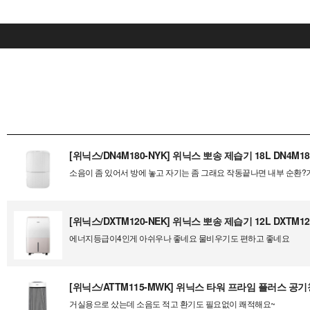
[위닉스/DN4M180-NYK] 위닉스 뽀송 제습기 18L DN4M18
소음이 좀 있어서 방에 놓고 자기는 좀 그래요 작동끝나면 내부 순환
[위닉스/DXTM120-NEK] 위닉스 뽀송 제습기 12L DXTM12
에너지등급이4인게 아쉬우나 좋네요 물비우기도 편하고 좋네요
[위닉스/ATTM115-MWK] 위닉스 타워 프라임 플러스 공기청정
거실용으로 샀는데 소음도 적고 환기도 필요없이 쾌적해요~