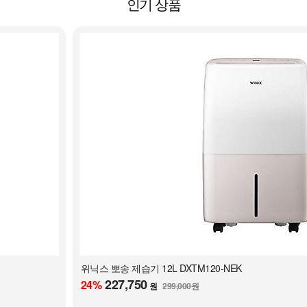
인기 상품
위닉스 뽀송 제습기 12L DXTM120-NEK
227,750
24
%
원
299,000원