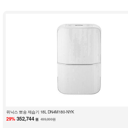
위닉스 뽀송 제습기 18L DN4M180-NYK
352,744
29
%
원
499,000원