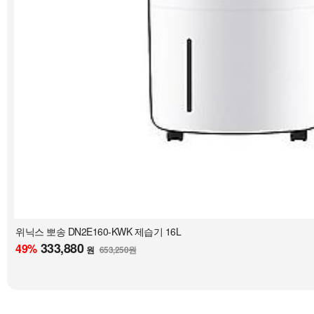
위닉스 뽀송 DN2E160-KWK 제습기 16L
333,880
49
%
원
653,250원