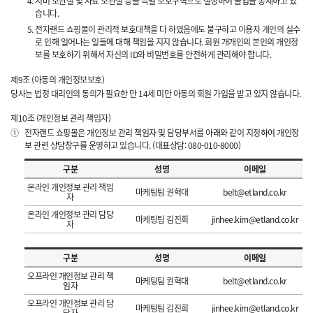
서버 보관실 및 자료 보관실 등을 특별 보호구역으로 설정하여 출입을 통제하고 있
습니다.
전자랜드 쇼핑몰이 관리적 보호대책을 다 하였음에도 불구하고 이용자 개인의 실수
로 인해 일어나는 일들에 대해 책임을 지지 않습니다. 회원 개개인의 본인의 개인정
보를 보호하기 위해서 자신의 ID와 비밀번호를 안전하게 관리해야 합니다.
제9조 (아동의 개인정보보호)
당사는 법정 대리인의 동의가 필요한 만 14세 미만 아동의 회원 가입을 받고 있지 않습니다.
제10조 (개인정보 관리 책임자)
①
전자랜드 쇼핑몰은 개인정보 관리 책임자 및 담당부서를 아래와 같이 지정하여 개인정
보 관련 상담창구를 운영하고 있습니다. (대표상담: 080-010-8000)
구분
성명
이메일
온라인 개인정보 관리 책임
마케팅팀 권혁대
belt@etland.co.kr
자
온라인 개인정보 관리 담당
마케팅팀 김진희
jinhee.kim@etland.co.kr
자
구분
성명
이메일
오프라인 개인정보 관리 책
마케팅팀 권혁대
belt@etland.co.kr
임자
오프라인 개인정보 관리 담
마케팅팀 김진희
jinhee.kim@etland.co.kr