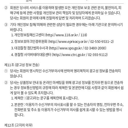
당자
②
회원은 당사의 서비스를 이용하며 발생한 모든 개인정보 보호 관련 문의, 불만처리, 피
해구제 등에 관한 사항을 개인정보 관리 책임자 및 담당자에게 문의하실 수 있습니다.
당사는 회원의 문의에 대해 친절하게 답변 및 처리하여 드리겠습니다.
③
기타 개인정보 침해/피해와 관련한 상담이 필요한 경우에는 아래 기관으로 문의하시기
바랍니다.
개인정보침해신고센터 (http://www.118.or.kr / 118)
정보보호마크인증위원회 (http://www.eprivacy.or.kr / 02-550-9531~2)
대검찰청 첨단범죄수사과 (http://www.spo.go.kr / 02-3480-2000)
경찰청 사이버테러대응센터 (http://www.ctrc.go.kr / 02-393-9112)
제11조 (광고성 정보 전송)
①
당사는 회원의 명시적인 수신거부의사에 반하여 영리목적의 광고성 정보를 전송하지
않습니다.
②
당사는 상품정보 안내 등 온라인 마케팅을 위해 광고성 정보를 전자우편 등으로 전송하
는 경우 정보통신망법의 규정에 따라 제목란 및 본문란에 다음 사항과 같이 회원께서 쉽
게 알아 볼 수 있도록 조치합니다.
제목란 : (광고)라는 문구를 제목란에 표시합니다.
본문란 : 이용자가 수신거부의 의사표시를 할 수 있는 전송자의 명칭, 전자우편 주소,
전화번호 및 주소 등 이용자가 수신거부의 의사를 쉽게 표시할 수 있는 방법을 명시
합니다.
제12조 (고지의 의무)