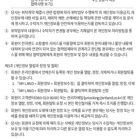
협력사명 보기2
②
당사는 위탁계약 체결시 관련 법령에 따라 위탁업무 수행목적 외 개인정보 이용금지, 개
인정보에 대한 비밀 유지, 재위탁 제한, 손해배상 등 책임에 관한 사항을 계약서 등 문서
에 명시하고, 수탁자가 개인정보를 안전하게 이용하는지를 감독하고 있습니다.
③
위탁업무의 내용이나 수탁자가 변경될 경우에는 지체없이 본 개인정보 처리방침을 통
하여 공지합니다.
④
회원이 전자랜드 쇼핑몰의 서비스를 이용함에 있어 회원의 문의내용이나 불만 내용에
대하여 당사와 연관이 되어 있는 협력업체와의 관계라고 판단될 경우에는 신속한 서비
스를 위해 해당 협력업체에게 회원의 개인정보 및 접수 내용을 제공할 수 있습니다.
제5조 (개인정보 열람과 정정 및 철회)
①
회원은 온라인몰에서 언제든지 등록된 개인 정보를 열람, 정정, 삭제하거나 회원탈퇴를
할 수 있습니다.
『MY LAND > 회원정보 > 회원정보수정』을 클릭하여 개인정보를 열람, 정정, 삭제
『MY LAND > 회원정보 > 회원탈퇴』를 클릭하여 회원탈퇴 신청
②
회원이 고객센터(080-010-8000) 또는 관리자메일(priceking@etland.co.kr)로 개인
정보 열람, 정정, 삭제, 회원탈퇴 요청 시 본인 확인절차를 거쳐 즉시 조치를 진행합니다.
③
회원이 개인정보의 오류에 대한 정정 또는 삭제를 요구한 경우에는 당사는 정정 또는 삭
제를 완료할 때까지 당해 개인정보를 이용하거나 제공하지 않습니다.
④
당사는 회원의 요청에 의해 해지 또는 삭제된 개인정보는 당사가 수집하는 개인정보의
보유 및 이용기간에 따라 처리하고 다른 용도로 열람 또는 이용할 수 없도록 처리하고
있습니다.