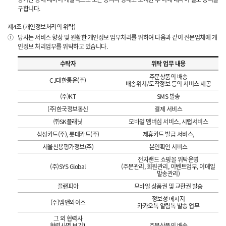
구합니다.
제4조 (개인정보처리의 위탁)
①
당사는 서비스 향상 및 원활한 개인정보 업무처리를 위하여 다음과 같이 전문업체에 개
인정보 처리업무를 위탁하고 있습니다.
수탁자
위탁 업무 내용
주문상품의 배송
CJ대한통운(주)
배송위치/도착정보 등의 서비스 제공
(주)KT
SMS 발송
(주)한국정보통신
결제 서비스
㈜SK플래닛
모바일 멤버십 서비스, 시럽서비스
삼성카드(주), 롯데카드(주)
제휴카드 발급 서비스,
서울신용평가정보(주)
본인확인 서비스
전자랜드 쇼핑몰 위탁운영
(주)SYS Global
(주문관리, 회원관리, 이벤트업무, 이메일
발송관리)
플랜피아
모바일 상품권 및 교환권 발송
정보성 메시지
(주)엠앤와이즈
카카오톡 알림톡 발송 업무
그 외 협력사
협력사명 보기1
주문상품의 배송