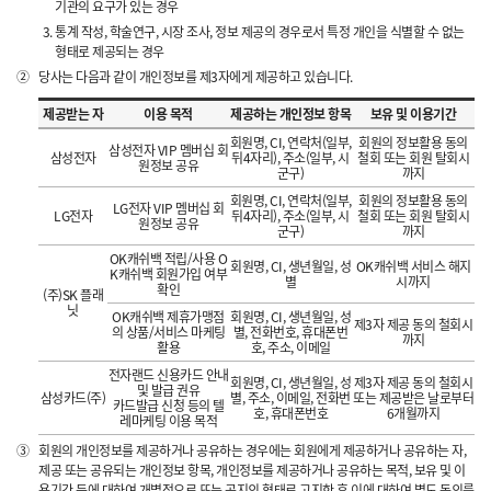
기관의 요구가 있는 경우
통계 작성, 학술연구, 시장 조사, 정보 제공의 경우로서 특정 개인을 식별할 수 없는
형태로 제공되는 경우
②
당사는 다음과 같이 개인정보를 제3자에게 제공하고 있습니다.
제공받는 자
이용 목적
제공하는 개인정보 항목
보유 및 이용기간
회원명, CI, 연락처(일부,
회원의 정보활용 동의
삼성전자 VIP 멤버십 회
삼성전자
뒤4자리), 주소(일부, 시
철회 또는 회원 탈회시
원정보 공유
군구)
까지
회원명, CI, 연락처(일부,
회원의 정보활용 동의
LG전자 VIP 멤버십 회
LG전자
뒤4자리), 주소(일부, 시
철회 또는 회원 탈회시
원정보 공유
군구)
까지
OK캐쉬백 적립/사용 O
회원명, CI, 생년월일, 성
OK캐쉬백 서비스 해지
K캐쉬백 회원가입 여부
별
시까지
확인
(주)SK 플래
닛
OK캐쉬백 제휴가맹점
회원명, CI, 생년월일, 성
제3자 제공 동의 철회시
의 상품/서비스 마케팅
별, 전화번호, 휴대폰번
까지
활용
호, 주소, 이메일
전자랜드 신용카드 안내
회원명, CI, 생년월일, 성
제3자 제공 동의 철회시
및 발급 권유
삼성카드(주)
별, 주소, 이메일, 전화번
또는 제공받은 날로부터
카드발급 신청 등의 텔
호, 휴대폰번호
6개월까지
레마케팅 이용 목적
③
회원의 개인정보를 제공하거나 공유하는 경우에는 회원에게 제공하거나 공유하는 자,
제공 또는 공유되는 개인정보 항목, 개인정보를 제공하거나 공유하는 목적, 보유 및 이
용기간 등에 대하여 개별적으로 또는 공지의 형태로 고지한 후 이에 대하여 별도 동의를