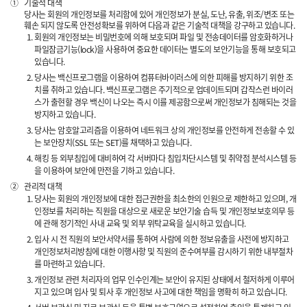
①
기술적 대책
당사는 회원의 개인정보를 처리함에 있어 개인정보가 분실, 도난, 유출, 위조/변조 또는
훼손 되지 않도록 안전성확보를 위하여 다음과 같은 기술적 대책을 강구하고 있습니다.
회원의 개인정보는 비밀번호에 의해 보호되며 파일 및 전송데이터를 암호화하거나
파일잠금기능(lock)을 사용하여 중요한 데이터는 별도의 보안기능을 통해 보호되고
있습니다.
당사는 백신프로그램을 이용하여 컴퓨터바이러스에 의한 피해를 방지하기 위한 조
치를 취하고 있습니다. 백신프로그램은 주기적으로 업데이트되며 갑작스런 바이러
스가 출현할 경우 백신이 나오는 즉시 이를 제공함으로써 개인정보가 침해되는 것을
방지하고 있습니다.
당사는 암호알고리즘을 이용하여 네트워크 상의 개인정보를 안전하게 전송할 수 있
는 보안장치(SSL 또는 SET)를 채택하고 있습니다.
해킹 등 외부침입에 대비하여 각 서버마다 침입차단시스템 및 취약점 분석시스템 등
을 이용하여 보안에 만전을 기하고 있습니다.
②
관리적 대책
당사는 회원의 개인정보에 대한 접근권한을 최소한의 인원으로 제한하고 있으며, 개
인정보를 처리하는 직원을 대상으로 새로운 보안기술 습득 및 개인정보보호의무 등
에 관해 정기적인 사내 교육 및 외부 위탁교육을 실시하고 있습니다.
입사 시 전 직원의 보안서약서를 통하여 사람에 의한 정보유출을 사전에 방지하고
개인정보처리방침에 대한 이행사항 및 직원의 준수여부를 감시하기 위한 내부절차
를 마련하고 있습니다.
개인정보 관련 처리자의 업무 인수인계는 보안이 유지된 상태에서 철저하게 이루어
지고 있으며 입사 및 퇴사 후 개인정보 사고에 대한 책임을 명확히 하고 있습니다.