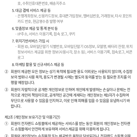
호, 수취인휴대폰번호, 배송지주소
대금 결제 서비스 제공 등
은행계좌정보, 신용카드정보, 휴대폰가입정보, 멤버십번호, 거래정보, 타사 포인트
카드 번호, 현금영수증 발행 여부
맞춤정보 제공 및 통계 분석 등
IP주소, 서비스 이용기록, 접속 로그, 쿠키
위치기반서비스 가입 시
회원 ID, 모바일단말기 식별번호, 모바일단말기 OS정보, 모델명, 배터리 잔량, 위치
정보서비스 제공을 위한 정보(사용시각, 장소 등), 서비스 이용기록, 접속로그, 비콘
로그
마케팅 활용 및 신규서비스 제공 등
②
회원이 제공한 모든 정보는 상기 목적에 필요한 용도 이외로는 사용되지 않으며, 수집정
보의 범위나 사용 목적, 용도가 변경될 시에는 별도의 동의를 받는 등 필요한 조치를 이
행할 예정입니다.
③
회원이 자발적으로 공개한 개인정보로 인하여 개인에게 발생하는 손실이나 문제는 전
적으로 개인의 책임이므로, 공개적인 공간에 게재되는 개인정보는 제3자가 수집하여
무단으로 사용할 수 있음을 인지하고, 이로 인해 피해를 입을 수 있음을 유념하시기 바
랍니다.
제2조 (개인정보 보유기간 및 이용기간)
①
회원이 전자랜드 쇼핑몰에서 제공하는 서비스를 받는 동안 회원의 개인정보는 전자랜
드 쇼핑몰에서 안전하게 보유하며 서비스제공을 위해 이용하게 됩니다.
②
회원의 개인정보는 수집목적 또는 제공받은 목적이 달성되거나, 전자랜드 쇼핑몰 이용