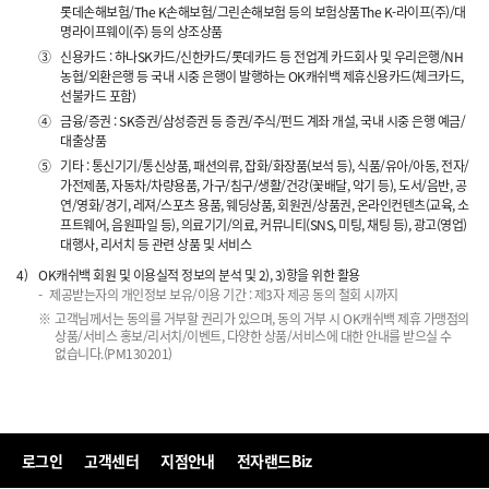
롯데손해보험/The K손해보험/그린손해보험 등의 보험상품The K-라이프(주)/대
명라이프웨이(주) 등의 상조상품
③
신용카드 : 하나SK카드/신한카드/롯데카드 등 전업계 카드회사 및 우리은행/NH
농협/외환은행 등 국내 시중 은행이 발행하는 OK캐쉬백 제휴신용카드(체크카드,
선불카드 포함)
④
금융/증권 : SK증권/삼성증권 등 증권/주식/펀드 계좌 개설, 국내 시중 은행 예금/
대출상품
⑤
기타 : 통신기기/통신상품, 패션의류, 잡화/화장품(보석 등), 식품/유아/아동, 전자/
가전제품, 자동차/차량용품, 가구/침구/생활/건강(꽃배달, 악기 등), 도서/음반, 공
연/영화/경기, 레져/스포츠 용품, 웨딩상품, 회원권/상품권, 온라인컨텐츠(교육, 소
프트웨어, 음원파일 등), 의료기기/의료, 커뮤니티(SNS, 미팅, 채팅 등), 광고(영업)
대행사, 리서치 등 관련 상품 및 서비스
4)
OK캐쉬백 회원 및 이용실적 정보의 분석 및 2), 3)항을 위한 활용
제공받는자의 개인정보 보유/이용 기간 : 제3자 제공 동의 철회 시까지
고객님께서는 동의를 거부할 권리가 있으며, 동의 거부 시 OK캐쉬백 제휴 가맹점의
상품/서비스 홍보/리서치/이벤트, 다양한 상품/서비스에 대한 안내를 받으실 수
없습니다.(PM130201)
로그인
고객센터
지점안내
전자랜드Biz