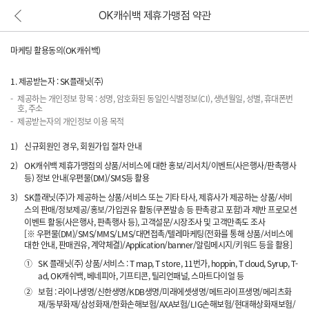
OK캐쉬백 제휴가맹점 약관
본문 바로가기
마케팅 활용동의(OK캐쉬백)
1. 제공받는자 : SK플래닛(주)
제공하는 개인정보 항목 : 성명, 암호화된 동일인식별정보(CI), 생년월일, 성별, 휴대폰번
호, 주소
제공받는자의 개인정보 이용 목적
1)
신규회원인 경우, 회원가입 절차 안내
2)
OK캐쉬백 제휴가맹점의 상품/서비스에 대한 홍보/리서치/이벤트(사은행사/판촉행사
등) 정보 안내(우편물(DM)/SMS등 활용
3)
SK플래닛(주)가 제공하는 상품/서비스 또는 기타 타사, 제휴사가 제공하는 상품/서비
스의 판매/정보제공/홍보/가입권유 활동(쿠폰발송 등 판촉광고 포함)과 제반 프로모션
이벤트 활동(사은행사, 판촉행사 등), 고객설문/시장조사 및 고객만족도 조사
[※ 우편물(DM)/SMS/MMS/LMS/대면접촉/텔레마케팅(전화를 통해 상품/서비스에
대한 안내, 판매권유, 계약체결)/Application/banner/알림메시지/키워드 등을 활용]
①
SK 플래닛(주) 상품/서비스 : T map, T store, 11번가, hoppin, T cloud, Syrup, T-
ad, OK캐쉬백, 베네피아, 기프티콘, 틸리언패널, 스마트다이얼 등
②
보험 : 라이나생명/신한생명/KDB생명/미래에셋생명/메트라이프생명/메리츠화
재/동부화재/삼성화재/한화손해보험/AXA보험/LIG손해보험/현대해상화재보험/