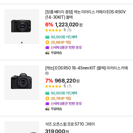
[정품 배터리 증정] 캐논 미러리스 카메라 EOS-R50V
(14-30KIT) 블랙
6%
1,223,020
원
5
(5)
50,000원 카드혜택
25,980P 적립
신세계상품권 1만원 증정
무료배송
[캐논] EOS R50 18-45mm KIT (블랙) 미러리스 카메
라
7%
968,220
원
5
(7)
50,000원 카드혜택
20,780P 적립
신세계상품권 1만원 증정
무료배송
샥즈 오픈스윔 프로 S710 그레이
319,000
원