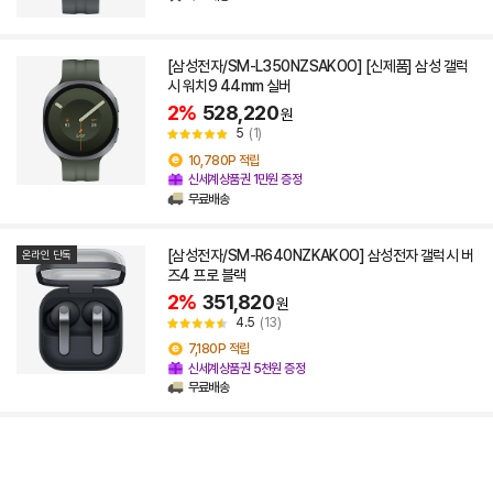
[삼성전자/SM-L350NZSAKOO] [신제품] 삼성 갤럭
시 워치9 44mm 실버
2%
528,220
원
5
(1)
10,780P 적립
신세계상품권 1만원 증정
무료배송
[삼성전자/SM-R640NZKAKOO] 삼성전자 갤럭시 버
온라인 단독
즈4 프로 블랙
2%
351,820
원
4.5
(13)
7,180P 적립
신세계상품권 5천원 증정
무료배송