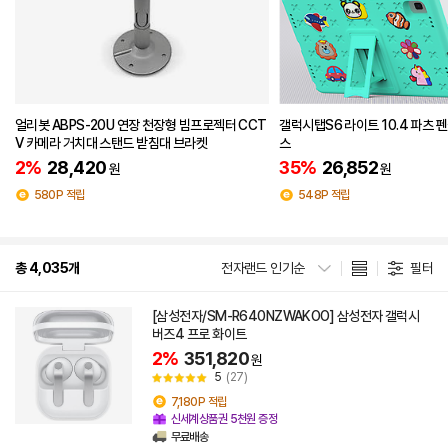
얼리봇 ABPS-20U 연장 천장형 빔프로젝터 CCT
갤럭시탭S6 라이트 10.4 파츠 
V 카메라 거치대 스탠드 받침대 브라켓
스
2%
28,420
35%
26,852
원
원
580P 적립
548P 적립
총 4,035개
전자랜드 인기순
필터
[삼성전자/SM-R640NZWAKOO] 삼성전자 갤럭시
버즈4 프로 화이트
2%
351,820
원
5
(27)
7,180P 적립
신세계상품권 5천원 증정
무료배송