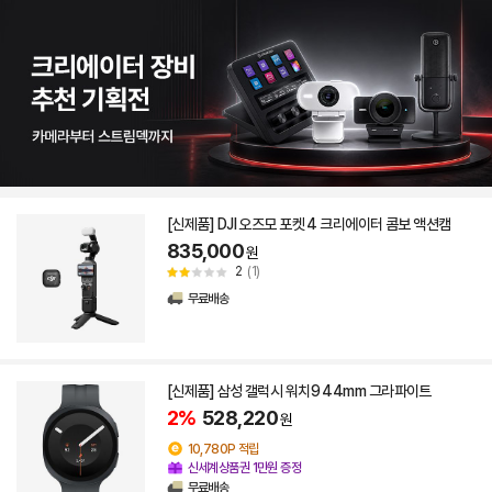
[신제품] DJI 오즈모 포켓 4 크리에이터 콤보 액션캠
835,000
원
2
(1)
무료배송
[신제품] 삼성 갤럭시 워치9 44mm 그라파이트
2%
528,220
원
10,780P 적립
신세계상품권 1만원 증정
무료배송