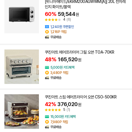
[위니아에이드/EKRM200AGWWM(A)] 20L 전자레
인지 화이트/블랙
60%
59,544
원
4
(6)
1,240원 쿠폰할인
1,216P 적립
무료배송
쿠진아트 에어프라이어 그릴 오븐 TOA-70KR
48%
165,520
원
5,000원 카드혜택
3,480P 적립
무료배송
쿠진아트 스팀 에어프라이어 오븐 CSO-500KR
42%
376,020
원
5
(1)
15,000원 카드혜택
7,980P 적립
무료배송