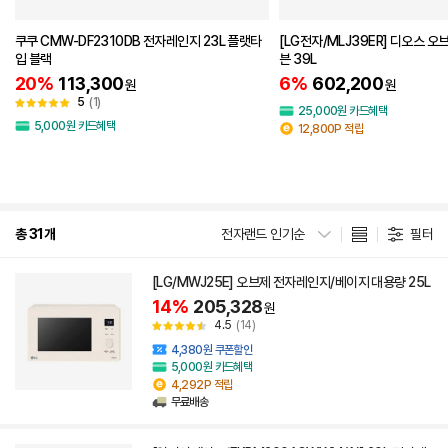
쿠쿠 CMW-DF2310DB 전자레인지 23L 플랫타
[LG전자/MLJ39ER] 디오스 
입 블랙
븐 39L
20%
113,300
6%
602,200
원
원
5
(1)
25,000원 카드혜택
5,000원 카드혜택
12,800P 적립
총 31개
전자랜드 인기순
필터
[LG/MWJ25E] 오브제 전자레인지/베이지 대용량 25L
14%
205,328
원
4.5
(14)
4,380원 쿠폰할인
5,000원 카드혜택
4,292P 적립
무료배송