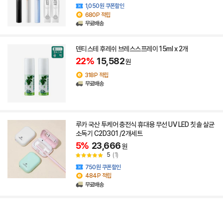
1,050원 쿠폰할인
680P 적립
무료배송
덴티스테 후레쉬 브레스스프레이 15ml x 2개
22%
15,582
원
318P 적립
무료배송
루카 국산 투케어 충전식 휴대용 무선 UV LED 칫솔 살균
소독기 C2D301 /2개세트
5%
23,666
원
5
(1)
750원 쿠폰할인
484P 적립
무료배송