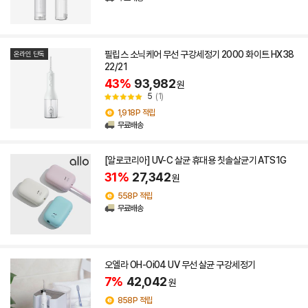
필립스 소닉케어 무선 구강세정기 2000 화이트 HX38
온라인 단독
22/21
43%
93,982
원
5
(1)
1,918P 적립
무료배송
[알로코리아] UV-C 살균 휴대용 칫솔살균기 ATS1G
31%
27,342
원
558P 적립
무료배송
오엘라 OH-Oi04 UV 무선 살균 구강세정기
7%
42,042
원
858P 적립