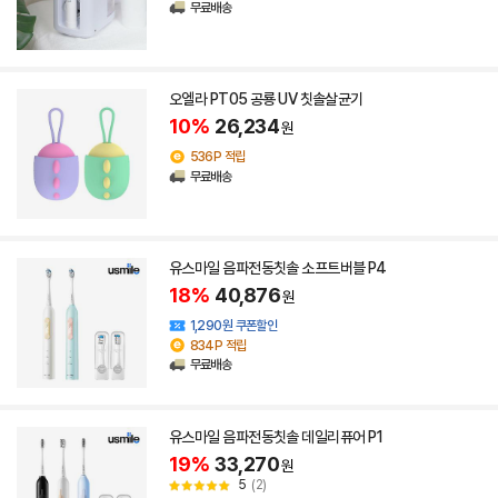
무료배송
오엘라 PT05 공룡 UV 칫솔살균기
10%
26,234
원
536P 적립
무료배송
유스마일 음파전동칫솔 소프트버블 P4
18%
40,876
원
1,290원 쿠폰할인
834P 적립
무료배송
유스마일 음파전동칫솔 데일리퓨어 P1
19%
33,270
원
5
(2)