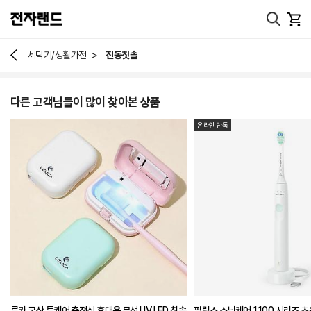
>
세탁기/생활가전
진동칫솔
다른 고객님들이 많이 찾아본 상품
온라인 단독
루카 국산 투케어 충전식 휴대용 무선 UV LED 칫솔
필립스 소닉케어 1100 시리즈 