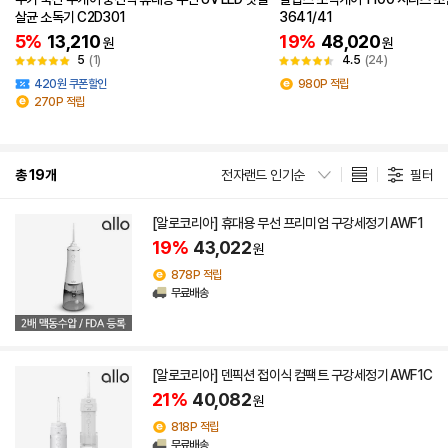
살균 소독기 C2D301
3641/41
5%
13,210
19%
48,020
원
원
5
(1)
4.5
(24)
420원 쿠폰할인
980P 적립
270P 적립
총 19개
전자랜드 인기순
필터
[알로코리아] 휴대용 무선 프리미엄 구강세정기 AWF1
19%
43,022
원
878P 적립
무료배송
[알로코리아] 덴픽션 접이식 컴팩트 구강세정기 AWF1C
21%
40,082
원
818P 적립
무료배송