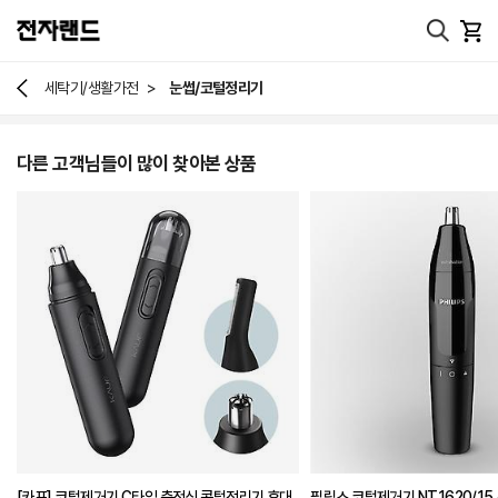
>
세탁기/생활가전
눈썹/코털정리기
다른 고객님들이 많이 찾아본 상품
[카프] 코털제거기 C타입 충전식 콧털정리기 휴대
필립스 코털제거기 NT1620/15 