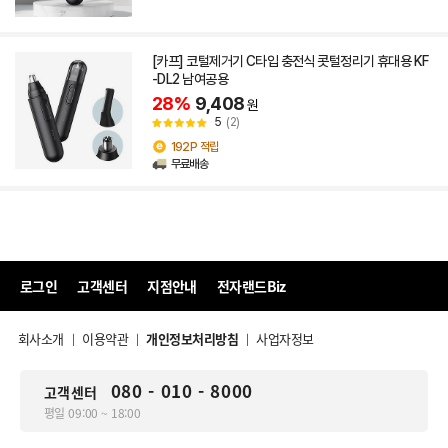
[카프] 코털제거기 C타입 충전식 콧털정리기 휴대용 KF
-DL2 남여공용
28%
9,408
원
5
(2)
192P 적립
무료배송
로그인
고객센터
지점안내
전자랜드Biz
회사소개
이용약관
개인정보처리방침
사업자정보
|
|
|
080 - 010 - 8000
고객센터
평일 09:00 ~ 18:00