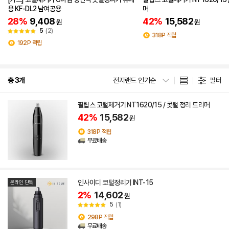
용 KF-DL2 남여공용
머
28%
9,408
42%
15,582
원
원
5
(2)
318P 적립
192P 적립
총 3개
전자랜드 인기순
필터
필립스 코털제거기 NT1620/15 / 콧털 정리 트리머
42%
15,582
원
318P 적립
무료배송
인사이디 코털정리기 INT-15
온라인 단독
2%
14,602
원
5
(1)
298P 적립
무료배송