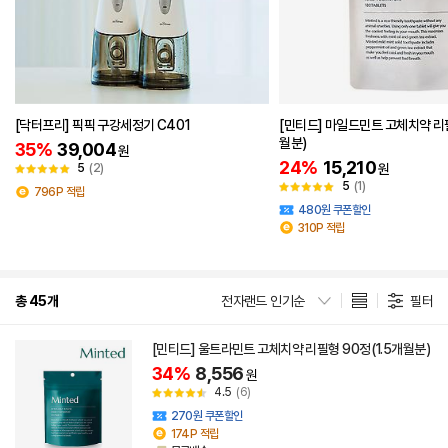
[닥터프리] 픽픽 구강세정기 C401
[민티드] 마일드민트 고체치약 리
월분)
35%
39,004
원
24%
15,210
5
(2)
원
5
(1)
796P 적립
480원 쿠폰할인
310P 적립
총 45개
전자랜드 인기순
필터
[민티드] 울트라민트 고체치약 리필형 90정(1.5개월분)
34%
8,556
원
4.5
(6)
270원 쿠폰할인
174P 적립