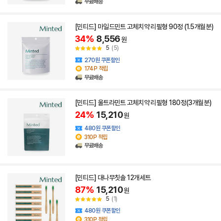
무료배송
[민티드] 마일드민트 고체치약 리필형 90정 (1.5개월분)
34%
8,556
원
5
(5)
270원 쿠폰할인
174P 적립
무료배송
[민티드] 울트라민트 고체치약 리필형 180정(3개월분)
24%
15,210
원
480원 쿠폰할인
310P 적립
무료배송
[민티드] 대나무칫솔 12개세트
87%
15,210
원
5
(1)
480원 쿠폰할인
310P 적립