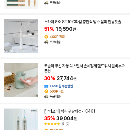
무료배송
스카이 케어 ST10 C타입 충전식 방수 음파 전동칫솔
51%
19,590
원
400P 적립
무료배송
코슬리 무선 자동 디스펜서 손세정제 핸드워시 물비누 거
품형
30%
27,744
원
1,490원 쿠폰할인
566P 적립
무료배송
[닥터프리] 픽픽 구강세정기 C401
35%
39,004
원
5
(2)