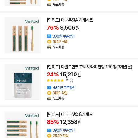
무료배송
[민티드] 대나무칫솔 4개세트
76%
9,506
원
300원 쿠폰할인
194P 적립
무료배송
[민티드] 마일드민트 고체치약 리필형 180정(3개월분)
24%
15,210
원
5
(1)
480원 쿠폰할인
310P 적립
무료배송
[민티드] 대나무칫솔 8개세트
85%
12,358
원
390원 쿠폰할인
252P 적립