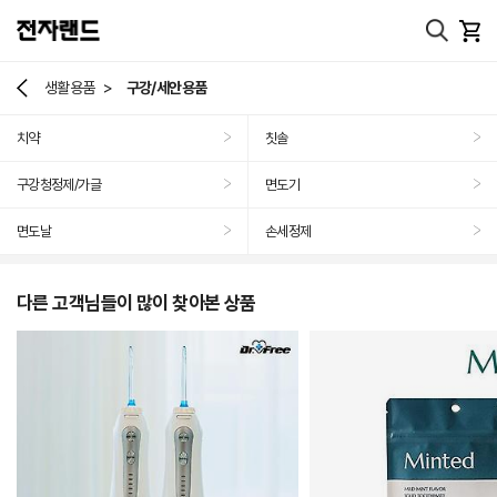
>
생활용품
구강/세안용품
치약
칫솔
>
>
구강청정제/가글
면도기
>
>
면도날
손세정제
>
>
다른 고객님들이 많이 찾아본 상품