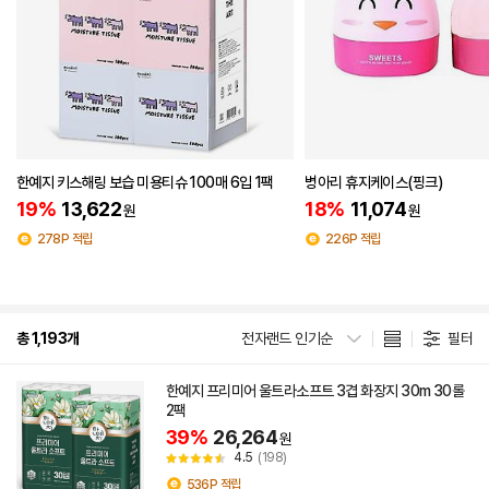
한예지 키스해링 보습 미용티슈 100매 6입 1팩
병아리 휴지케이스(핑크)
19%
13,622
18%
11,074
원
원
278P 적립
226P 적립
총 1,193개
전자랜드 인기순
필터
한예지 프리미어 울트라소프트 3겹 화장지 30m 30롤
2팩
39%
26,264
원
4.5
(198)
536P 적립