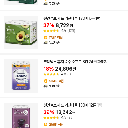
무료배송
천연펄프 셰프 키친타올 130매 6롤 1팩
37%
8,722
원
4.5
(138)
178P 적립
무료배송
크리넥스 휴지 순수 소프트 3겹 24롤 화장지
18%
24,696
원
4.5
(3)
504P 적립
무료배송
천연펄프 셰프 키친타올 130매 12롤 1팩
29%
12,642
원
4.5
(28)
258P 적립