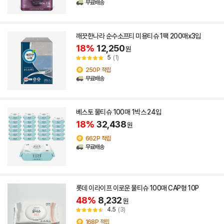
무료배송
깨끗한나라 순수소프티 미용티슈 1팩 200매x3입
18%
12,250
원
5
(1)
250P 적립
무료배송
베스토 물티슈 100매 1박스 24입
18%
32,438
원
662P 적립
무료배송
롯데 이라이프 이로운 물티슈 100매 CAP형 10P
48%
8,232
원
4.5
(3)
168P 적립