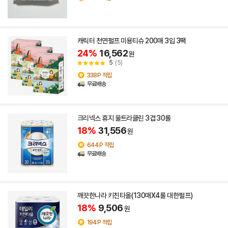
캐릭터 천연펄프 미용티슈 200매 3입 3팩
24%
16,562
원
5
(5)
338P 적립
무료배송
크리넥스 휴지 울트라클린 3겹 30롤
18%
31,556
원
644P 적립
무료배송
깨끗한나라 키친타올(130매X4롤 대한펄프)
18%
9,506
원
194P 적립