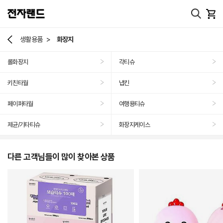
>
생활용품
화장지
롤화장지
각티슈
>
>
키친타월
냅킨
>
>
페이퍼타월
여행용티슈
>
>
제균/기타티슈
화장지케이스
>
>
다른 고객님들이 많이 찾아본 상품