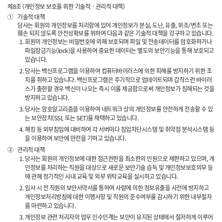
제8조 (개인정보 보호를 위한 기술적ㆍ관리적 대책)
①
기술적 대책
당사는 회원의 개인정보를 처리함에 있어 개인정보가 분실, 도난, 유출, 위조/변조 또는
훼손 되지 않도록 안전성확보를 위하여 다음과 같은 기술적 대책을 강구하고 있습니다.
회원의 개인정보는 비밀번호에 의해 보호되며 파일 및 전송데이터를 암호화하거나
파일잠금기능(lock)을 사용하여 중요한 데이터는 별도의 보안기능을 통해 보호되고
있습니다.
당사는 백신프로그램을 이용하여 컴퓨터바이러스에 의한 피해를 방지하기 위한 조
치를 취하고 있습니다. 백신프로그램은 주기적으로 업데이트되며 갑작스런 바이러
스가 출현할 경우 백신이 나오는 즉시 이를 제공함으로써 개인정보가 침해되는 것을
방지하고 있습니다.
당사는 암호알고리즘을 이용하여 네트워크 상의 개인정보를 안전하게 전송할 수 있
는 보안장치(SSL 또는 SET)를 채택하고 있습니다.
해킹 등 외부침입에 대비하여 각 서버마다 침입차단시스템 및 취약점 분석시스템 등
을 이용하여 보안에 만전을 기하고 있습니다.
②
관리적 대책
당사는 회원의 개인정보에 대한 접근권한을 최소한의 인원으로 제한하고 있으며, 개
인정보를 처리하는 직원을 대상으로 새로운 보안기술 습득 및 개인정보보호의무 등
에 관해 정기적인 사내 교육 및 외부 위탁교육을 실시하고 있습니다.
입사 시 전 직원의 보안서약서를 통하여 사람에 의한 정보유출을 사전에 방지하고
개인정보처리방침에 대한 이행사항 및 직원의 준수여부를 감시하기 위한 내부절차
를 마련하고 있습니다.
개인정보 관련 처리자의 업무 인수인계는 보안이 유지된 상태에서 철저하게 이루어