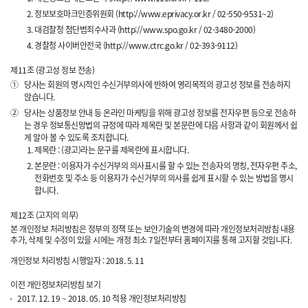
정보보호마크인증위원회 (http://www.eprivacy.or.kr / 02-550-9531~2)
대검찰청 첨단범죄수사과 (http://www.spo.go.kr / 02-3480-2000)
경찰청 사이버안전국 (http://www.ctrc.go.kr / 02-393-9112)
제11조 (광고성 정보 전송)
①
당사는 회원의 명시적인 수신거부의사에 반하여 영리목적의 광고성 정보를 전송하지
않습니다.
②
당사는 상품정보 안내 등 온라인 마케팅을 위해 광고성 정보를 전자우편 등으로 전송하
는 경우 정보통신망법의 규정에 따라 제목란 및 본문란에 다음 사항과 같이 회원께서 쉽
게 알아 볼 수 있도록 조치합니다.
제목란 : (광고)라는 문구를 제목란에 표시합니다.
본문란 : 이용자가 수신거부의 의사표시를 할 수 있는 전송자의 명칭, 전자우편 주소,
전화번호 및 주소 등 이용자가 수신거부의 의사를 쉽게 표시할 수 있는 방법을 명시
합니다.
제12조 (고지의 의무)
본 개인정보 처리방침은 정부의 정책 또는 보안기술의 변경에 따라 개인정보처리방침 내용
추가, 삭제 및 수정이 있을 시에는 개정 최소 7일전부터 홈페이지를 통해 고지할 것입니다.
개인정보 처리방침 시행일자 : 2018. 5. 11
이전 개인정보처리방침 보기
2017. 12. 19 ~ 2018. 05. 10 적용 개인정보처리방침