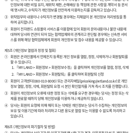
인정보에 대한 비밀 유지, 재위탁 제한, 손해배상 등 책임에 관한 사항을 계약서 등 문서
에 명시하고, 수탁자가 개인정보를 안전하게 이용하는지를 감독하고 있습니다.
③
위탁업무의 내용이나 수탁자가 변경될 경우에는 지체없이 본 개인정보 처리방침을 통
하여 공지합니다.
④
회원이 전자랜드 쇼핑몰의 서비스를 이용함에 있어 회원의 문의내용이나 불만 내용에
대하여 당사와 연관이 되어 있는 협력업체와의 관계라고 판단될 경우에는 신속한 서비
스를 위해 해당 협력업체에게 회원의 개인정보 및 접수 내용을 제공할 수 있습니다.
제5조 (개인정보 열람과 정정 및 철회)
①
회원은 온라인몰에서 언제든지 등록된 개인 정보를 열람, 정정, 삭제하거나 회원탈퇴를
할 수 있습니다.
『MY LAND > 회원정보 > 회원정보수정』을 클릭하여 개인정보를 열람, 정정, 삭제
『MY LAND > 회원정보 > 회원탈퇴』를 클릭하여 회원탈퇴 신청
②
회원이 고객센터(080-010-8000) 또는 관리자메일(priceking@etland.co.kr)로 개인
정보 열람, 정정, 삭제, 회원탈퇴 요청 시 본인 확인절차를 거쳐 즉시 조치를 진행합니다.
③
회원이 개인정보의 오류에 대한 정정 또는 삭제를 요구한 경우에는 당사는 정정 또는 삭
제를 완료할 때까지 당해 개인정보를 이용하거나 제공하지 않습니다.
④
당사는 회원의 요청에 의해 해지 또는 삭제된 개인정보는 당사가 수집하는 개인정보의
보유 및 이용기간에 따라 처리하고 다른 용도로 열람 또는 이용할 수 없도록 처리하고
있습니다.
제6조 (개인정보의 파기절차 및 방법)