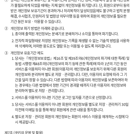
①
당사는 개인정보 보유기간 및 이용기간에 명시한 기간 경과, 이용목적 달성 등 개인정보
가 불필요하게 되었을 때에는 지체 없이 개인정보를 파기합니다. 단, 회원으로부터 동의
받은 개인정보 보유기간이 경과하거나 처리목적이 달성되었음에도 불구하고 법적 분쟁
해결, 수사협조, 민원처리 및 법령상 의무이행 등을 위하여 회원의 개인정보를 필요한
기간 동안 보유ㆍ이용할 수 있습니다.
②
개인정보 파기 방법은 아래와 같습니다.
종이에 출력된 개인정보는 분쇄기로 분쇄하거나 소각을 통하여 파기합니다.
전자적 파일형태로 저장된 개인정보는 기록을 재생할 수 없는 기술적 방법을 사용하
여 삭제하며, 어떠한 용도로도 열람 또는 이용될 수 없도록 처리합니다.
③
개인정보 유효기간 제도
당사는『개인정보보호법』제16조 및 제39조의6(개인정보의 파기에 대한 특례) 및
동법 시행령 제48조의5(개인정보의 파기 등에 관한 특례)에 따라 1년의 기간 동안
서비스를 이용하지 아니한 회원(이용자)의 개인정보를 보호하기 위해 다른 회원의
개인정보와 분리하여 별도로 저장ㆍ관리합니다. 다만, 이용자의 요청에 따라 그 기
간을 달리 정할 수 있습니다. 다른 법령에 따라 이용자의 개인정보를 보존하여야 하
는 경우에는 다른 법령에서 정한 기간이 경과할 때까지 다른 이용자의 개인정보와
분리하여 별도로 저장ㆍ관리합니다.
서비스를 이용하지 아니한 기간은 로그인 일자를 기준으로 산정합니다.
당사는 서비스를 이용하지 아니한 회원의 개인정보를 별도로 저장ㆍ관리하기 30일
이전에 이메일 등을 통해 해당 회원에게 관련 내용을 통지합니다.
별도로 저장ㆍ관리된 회원의 개인정보는 회원이 서비스 이용을 재개하는 시점에 다
시 제공됩니다.
제7조 (쿠키의 운영 및 활용)