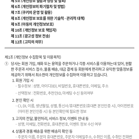
제 5조 (개인정보 열람과 정정 및 철회)
제 6조 (개인정보의 파기절차 및 방법)
제 7조 (쿠키의 운영 및 활용)
제 8조 (개인정보 보호를 위한 기술적 · 관리적 대책)
제 9조 (아동의 개인정보보호)
제 10조 (개인정보 보호 책임자)
제 11조 (광고성 정보 전송)
제 12조 (고지의 의무)
제1조 (개인정보 수집항목 및 이용목적)
①
당사는 회원 가입, 재화 또는 용역을 주문하거나 각종 서비스를 이용하는데 있어, 원활
한 주문과 서비스 접수, 물품 배송, 대금 결제 등 회원에게 편리하고 유익한 맞춤정보를
제공하기 위해서 최소한의 개인정보를 수집하여 이용하고 있습니다.
회원 가입 시
필수정보 : 성명, 아이디(ID), 비밀번호, 휴대폰번호, 이메일, 주소
선택정보 : 전화번호, 추천인ID, 마케팅 수신 동의여부
본인 확인 시
CI, DI, 이름, 생년월일, 성별, 통신사/휴대폰번호(휴대폰 본인인증 시), 아이핀번호
(아이핀 본인인증 시) 등 본인확인에 필요한 정보
고지의 전달, 불만처리, 서비스 정보, 이벤트 안내 등
성명, 이메일, 전화번호, 휴대폰번호, 이벤트 정보 수신 여부
상품과 경품 배송을 위한 배송지 확인 등
주문자 이름, 주문자 휴대폰번호, 주문자 이메일주소, 수취인 이름, 수취인 전화번