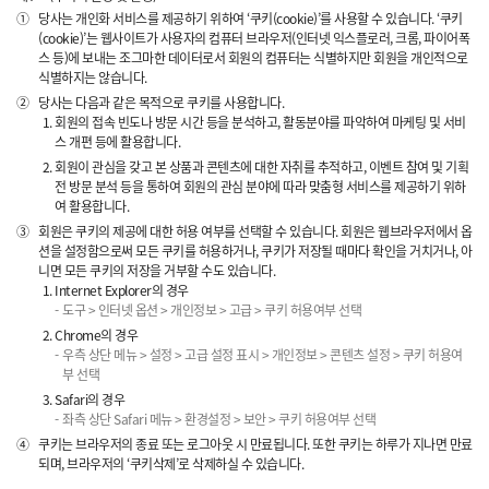
①
당사는 개인화 서비스를 제공하기 위하여 ‘쿠키(cookie)’를 사용할 수 있습니다. ‘쿠키
(cookie)’는 웹사이트가 사용자의 컴퓨터 브라우저(인터넷 익스플로러, 크롬, 파이어폭
스 등)에 보내는 조그마한 데이터로서 회원의 컴퓨터는 식별하지만 회원을 개인적으로
식별하지는 않습니다.
②
당사는 다음과 같은 목적으로 쿠키를 사용합니다.
회원의 접속 빈도나 방문 시간 등을 분석하고, 활동분야를 파악하여 마케팅 및 서비
스 개편 등에 활용합니다.
회원이 관심을 갖고 본 상품과 콘텐츠에 대한 자취를 추적하고, 이벤트 참여 및 기획
전 방문 분석 등을 통하여 회원의 관심 분야에 따라 맞춤형 서비스를 제공하기 위하
여 활용합니다.
③
회원은 쿠키의 제공에 대한 허용 여부를 선택할 수 있습니다. 회원은 웹브라우저에서 옵
션을 설정함으로써 모든 쿠키를 허용하거나, 쿠키가 저장될 때마다 확인을 거치거나, 아
니면 모든 쿠키의 저장을 거부할 수도 있습니다.
Internet Explorer의 경우
도구 > 인터넷 옵션 > 개인정보 > 고급 > 쿠키 허용여부 선택
Chrome의 경우
우측 상단 메뉴 > 설정 > 고급 설정 표시 > 개인정보 > 콘텐츠 설정 > 쿠키 허용여
부 선택
Safari의 경우
좌측 상단 Safari 메뉴 > 환경설정 > 보안 > 쿠키 허용여부 선택
④
쿠키는 브라우저의 종료 또는 로그아웃 시 만료됩니다. 또한 쿠키는 하루가 지나면 만료
되며, 브라우저의 ‘쿠키삭제’로 삭제하실 수 있습니다.