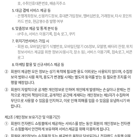
호, 수취인휴대폰번호, 배송지주소
대금 결제 서비스 제공 등
은행계좌정보, 신용카드정보, 휴대폰가입정보, 멤버십번호, 거래정보, 타사 포인트
카드 번호, 현금영수증 발행 여부
맞춤정보 제공 및 통계 분석 등
IP주소, 서비스 이용기록, 접속 로그, 쿠키
위치기반서비스 가입 시
회원 ID, 모바일단말기 식별번호, 모바일단말기 OS정보, 모델명, 배터리 잔량, 위치
정보서비스 제공을 위한 정보(사용시각, 장소 등), 서비스 이용기록, 접속로그, 비콘
로그
마케팅 활용 및 신규서비스 제공 등
②
회원이 제공한 모든 정보는 상기 목적에 필요한 용도 이외로는 사용되지 않으며, 수집정
보의 범위나 사용 목적, 용도가 변경될 시에는 별도의 동의를 받는 등 필요한 조치를 이
행할 예정입니다.
③
회원이 자발적으로 공개한 개인정보로 인하여 개인에게 발생하는 손실이나 문제는 전
적으로 개인의 책임이므로, 공개적인 공간에 게재되는 개인정보는 제3자가 수집하여
무단으로 사용할 수 있음을 인지하고, 이로 인해 피해를 입을 수 있음을 유념하시기 바
랍니다.
제2조 (개인정보 보유기간 및 이용기간)
①
회원이 전자랜드 쇼핑몰에서 제공하는 서비스를 받는 동안 회원의 개인정보는 전자랜
드 쇼핑몰에서 안전하게 보유하며 서비스제공을 위해 이용하게 됩니다.
②
회원의 개인정보는 수집목적 또는 제공받은 목적이 달성되거나, 전자랜드 쇼핑몰 이용