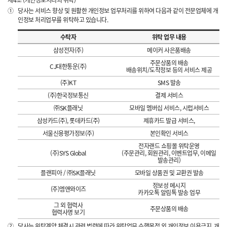
제4조 (개인정보처리의 위탁)
①
당사는 서비스 향상 및 원활한 개인정보 업무처리를 위하여 다음과 같이 전문업체에 개
인정보 처리업무를 위탁하고 있습니다.
수탁자
위탁 업무 내용
삼성전자(주)
메이커 사은품배송
주문상품의 배송
CJ대한통운(주)
배송위치/도착정보 등의 서비스 제공
(주)KT
SMS 발송
(주)한국정보통신
결제 서비스
㈜SK플래닛
모바일 멤버십 서비스, 시럽서비스
삼성카드(주), 롯데카드(주)
제휴카드 발급 서비스,
서울신용평가정보(주)
본인확인 서비스
전자랜드 쇼핑몰 위탁운영
(주)SYS Global
(주문관리, 회원관리, 이벤트업무, 이메일
발송관리)
플랜피아 / ㈜SK플래닛
모바일 상품권 및 교환권 발송
정보성 메시지
(주)엠앤와이즈
카카오톡 알림톡 발송 업무
그 외 협력사
주문상품의 배송
협력사명 보기
②
당사는 위탁계약 체결시 관련 법령에 따라 위탁업무 수행목적 외 개인정보 이용금지, 개