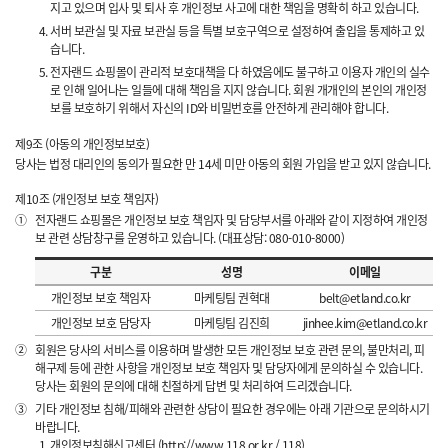
지고 있으며 입사 및 퇴사 후 개인정보 사고에 대한 책임을 명확히 하고 있습니다.
서버 보관실 및 자료 보관실 등을 특별 보호구역으로 설정하여 출입을 통제하고 있
습니다.
전자랜드 쇼핑몰이 관리적 보호대책을 다 하였음에도 불구하고 이용자 개인의 실수
로 인해 일어나는 일들에 대해 책임을 지지 않습니다. 회원 개개인의 본인의 개인정
보를 보호하기 위해서 자신의 ID와 비밀번호를 안전하게 관리해야 합니다.
제9조 (아동의 개인정보보호)
당사는 법정 대리인의 동의가 필요한 만 14세 미만 아동의 회원 가입을 받고 있지 않습니다.
제10조 (개인정보 보호 책임자)
①
전자랜드 쇼핑몰은 개인정보 보호 책임자 및 담당부서를 아래와 같이 지정하여 개인정
보 관련 상담창구를 운영하고 있습니다. (대표상담: 080-010-8000)
구분
성명
이메일
개인정보 보호 책임자
마케팅팀 권혁대
belt@etland.co.kr
개인정보 보호 담당자
마케팅팀 김진희
jinhee.kim@etland.co.kr
②
회원은 당사의 서비스를 이용하며 발생한 모든 개인정보 보호 관련 문의, 불만처리, 피
해구제 등에 관한 사항을 개인정보 보호 책임자 및 담당자에게 문의하실 수 있습니다.
당사는 회원의 문의에 대해 친절하게 답변 및 처리하여 드리겠습니다.
③
기타 개인정보 침해/피해와 관련한 상담이 필요한 경우에는 아래 기관으로 문의하시기
바랍니다.
개인정보침해신고센터 (http://www.118.or.kr / 118)