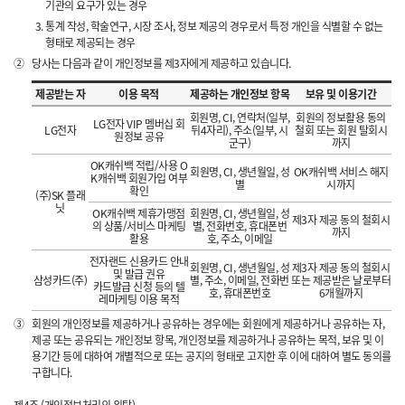
기관의 요구가 있는 경우
통계 작성, 학술연구, 시장 조사, 정보 제공의 경우로서 특정 개인을 식별할 수 없는
형태로 제공되는 경우
②
당사는 다음과 같이 개인정보를 제3자에게 제공하고 있습니다.
제공받는 자
이용 목적
제공하는 개인정보 항목
보유 및 이용기간
회원명, CI, 연락처(일부,
회원의 정보활용 동의
LG전자 VIP 멤버십 회
LG전자
뒤4자리), 주소(일부, 시
철회 또는 회원 탈회시
원정보 공유
군구)
까지
OK캐쉬백 적립/사용 O
회원명, CI, 생년월일, 성
OK캐쉬백 서비스 해지
K캐쉬백 회원가입 여부
별
시까지
확인
(주)SK 플래
닛
OK캐쉬백 제휴가맹점
회원명, CI, 생년월일, 성
제3자 제공 동의 철회시
의 상품/서비스 마케팅
별, 전화번호, 휴대폰번
까지
활용
호, 주소, 이메일
전자랜드 신용카드 안내
회원명, CI, 생년월일, 성
제3자 제공 동의 철회시
및 발급 권유
삼성카드(주)
별, 주소, 이메일, 전화번
또는 제공받은 날로부터
카드발급 신청 등의 텔
호, 휴대폰번호
6개월까지
레마케팅 이용 목적
③
회원의 개인정보를 제공하거나 공유하는 경우에는 회원에게 제공하거나 공유하는 자,
제공 또는 공유되는 개인정보 항목, 개인정보를 제공하거나 공유하는 목적, 보유 및 이
용기간 등에 대하여 개별적으로 또는 공지의 형태로 고지한 후 이에 대하여 별도 동의를
구합니다.