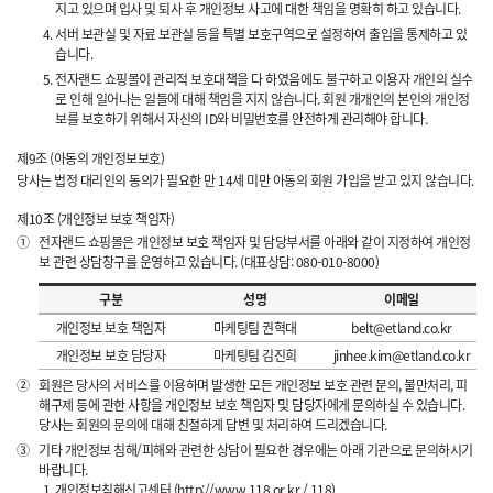
지고 있으며 입사 및 퇴사 후 개인정보 사고에 대한 책임을 명확히 하고 있습니다.
서버 보관실 및 자료 보관실 등을 특별 보호구역으로 설정하여 출입을 통제하고 있
습니다.
전자랜드 쇼핑몰이 관리적 보호대책을 다 하였음에도 불구하고 이용자 개인의 실수
로 인해 일어나는 일들에 대해 책임을 지지 않습니다. 회원 개개인의 본인의 개인정
보를 보호하기 위해서 자신의 ID와 비밀번호를 안전하게 관리해야 합니다.
제9조 (아동의 개인정보보호)
당사는 법정 대리인의 동의가 필요한 만 14세 미만 아동의 회원 가입을 받고 있지 않습니다.
제10조 (개인정보 보호 책임자)
①
전자랜드 쇼핑몰은 개인정보 보호 책임자 및 담당부서를 아래와 같이 지정하여 개인정
보 관련 상담창구를 운영하고 있습니다. (대표상담: 080-010-8000)
구분
성명
이메일
개인정보 보호 책임자
마케팅팀 권혁대
belt@etland.co.kr
개인정보 보호 담당자
마케팅팀 김진희
jinhee.kim@etland.co.kr
②
회원은 당사의 서비스를 이용하며 발생한 모든 개인정보 보호 관련 문의, 불만처리, 피
해구제 등에 관한 사항을 개인정보 보호 책임자 및 담당자에게 문의하실 수 있습니다.
당사는 회원의 문의에 대해 친절하게 답변 및 처리하여 드리겠습니다.
③
기타 개인정보 침해/피해와 관련한 상담이 필요한 경우에는 아래 기관으로 문의하시기
바랍니다.
개인정보침해신고센터 (http://www.118.or.kr / 118)