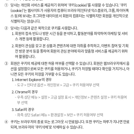
①
당사는 개인화 서비스를 제공하기 위하여 ‘쿠키(cookie)’를 사용할 수 있습니다. ‘쿠키
(cookie)’는 웹사이트가 사용자의 컴퓨터 브라우저(인터넷 익스플로러, 크롬, 파이어폭
스 등)에 보내는 조그마한 데이터로서 회원의 컴퓨터는 식별하지만 회원을 개인적으로
식별하지는 않습니다.
②
당사는 다음과 같은 목적으로 쿠키를 사용합니다.
회원의 접속 빈도나 방문 시간 등을 분석하고, 활동분야를 파악하여 마케팅 및 서비
스 개편 등에 활용합니다.
회원이 관심을 갖고 본 상품과 콘텐츠에 대한 자취를 추적하고, 이벤트 참여 및 기획
전 방문 분석 등을 통하여 회원의 관심 분야에 따라 맞춤형 서비스를 제공하기 위하
여 활용합니다.
③
회원은 쿠키의 제공에 대한 허용 여부를 선택할 수 있습니다. 회원은 웹브라우저에서 옵
션을 설정함으로써 모든 쿠키를 허용하거나, 쿠키가 저장될 때마다 확인을 거치거나, 아
니면 모든 쿠키의 저장을 거부할 수도 있습니다.
Internet Explorer의 경우
도구 > 인터넷 옵션 > 개인정보 > 고급 > 쿠키 허용여부 선택
Chrome의 경우
우측 상단 메뉴 > 설정 > 고급 설정 표시 > 개인정보 > 콘텐츠 설정 > 쿠키 허용여
부 선택
Safari의 경우
좌측 상단 Safari 메뉴 > 환경설정 > 보안 > 쿠키 허용여부 선택
④
쿠키는 브라우저의 종료 또는 로그아웃 시 만료됩니다. 또한 쿠키는 하루가 지나면 만료
되며, 브라우저의 ‘쿠키삭제’로 삭제하실 수 있습니다.