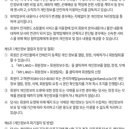
인정보에 대한 비밀 유지, 재위탁 제한, 손해배상 등 책임에 관한 사항을 계약서 등 문서
에 명시하고, 수탁자가 개인정보를 안전하게 이용하는지를 감독하고 있습니다.
③
위탁업무의 내용이나 수탁자가 변경될 경우에는 지체없이 본 개인정보 처리방침을 통
하여 공지합니다.
④
회원이 전자랜드 쇼핑몰의 서비스를 이용함에 있어 회원의 문의내용이나 불만 내용에
대하여 당사와 연관이 되어 있는 협력업체와의 관계라고 판단될 경우에는 신속한 서비
스를 위해 해당 협력업체에게 회원의 개인정보 및 접수 내용을 제공할 수 있습니다.
제5조 (개인정보 열람과 정정 및 철회)
①
회원은 온라인몰에서 언제든지 등록된 개인 정보를 열람, 정정, 삭제하거나 회원탈퇴를
할 수 있습니다.
『MY LAND > 회원정보 > 회원정보수정』을 클릭하여 개인정보를 열람, 정정, 삭제
『MY LAND > 회원정보 > 회원탈퇴』를 클릭하여 회원탈퇴 신청
②
회원이 고객센터(080-010-8000) 또는 관리자메일(priceking@etland.co.kr)로 개인
정보 열람, 정정, 삭제, 회원탈퇴 요청 시 본인 확인절차를 거쳐 즉시 조치를 진행합니다.
③
회원이 개인정보의 오류에 대한 정정 또는 삭제를 요구한 경우에는 당사는 정정 또는 삭
제를 완료할 때까지 당해 개인정보를 이용하거나 제공하지 않습니다.
④
당사는 회원의 요청에 의해 해지 또는 삭제된 개인정보는 당사가 수집하는 개인정보의
보유 및 이용기간에 따라 처리하고 다른 용도로 열람 또는 이용할 수 없도록 처리하고
있습니다.
제6조 (개인정보의 파기절차 및 방법)