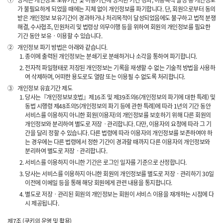
①
당사는 개인정보 보유기간 및 이용기간에 명시한 기간 경과, 이용목적 달성 등 개인정보
가 불필요하게 되었을 때에는 지체 없이 개인정보를 파기합니다. 단, 회원으로부터 동의
받은 개인정보 보유기간이 경과하거나 처리목적이 달성되었음에도 불구하고 법적 분쟁
해결, 수사협조, 민원처리 및 법령상 의무이행 등을 위하여 회원의 개인정보를 필요한
기간 동안 보유ㆍ이용할 수 있습니다.
②
개인정보 파기 방법은 아래와 같습니다.
종이에 출력된 개인정보는 분쇄기로 분쇄하거나 소각을 통하여 파기합니다.
전자적 파일형태로 저장된 개인정보는 기록을 재생할 수 없는 기술적 방법을 사용하
여 삭제하며, 어떠한 용도로도 열람 또는 이용될 수 없도록 처리합니다.
③
개인정보 유효기간 제도
당사는『개인정보보호법』제16조 및 제39조의6(개인정보의 파기에 대한 특례) 및
동법 시행령 제48조의5(개인정보의 파기 등에 관한 특례)에 따라 1년의 기간 동안
서비스를 이용하지 아니한 회원(이용자)의 개인정보를 보호하기 위해 다른 회원의
개인정보와 분리하여 별도로 저장ㆍ관리합니다. 다만, 이용자의 요청에 따라 그 기
간을 달리 정할 수 있습니다. 다른 법령에 따라 이용자의 개인정보를 보존하여야 하
는 경우에는 다른 법령에서 정한 기간이 경과할 때까지 다른 이용자의 개인정보와
분리하여 별도로 저장ㆍ관리합니다.
서비스를 이용하지 아니한 기간은 로그인 일자를 기준으로 산정합니다.
당사는 서비스를 이용하지 아니한 회원의 개인정보를 별도로 저장ㆍ관리하기 30일
이전에 이메일 등을 통해 해당 회원에게 관련 내용을 통지합니다.
별도로 저장ㆍ관리된 회원의 개인정보는 회원이 서비스 이용을 재개하는 시점에 다
시 제공됩니다.
제7조 (쿠키의 운영 및 활용)