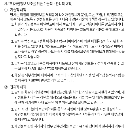
제8조 (개인정보 보호를 위한 기술적ㆍ관리적 대책)
①
기술적 대책
당사는 회원의 개인정보를 처리함에 있어 개인정보가 분실, 도난, 유출, 위조/변조 또는
훼손 되지 않도록 안전성확보를 위하여 다음과 같은 기술적 대책을 강구하고 있습니다.
회원의 개인정보는 비밀번호에 의해 보호되며 파일 및 전송데이터를 암호화하거나
파일잠금기능(lock)을 사용하여 중요한 데이터는 별도의 보안기능을 통해 보호되고
있습니다.
당사는 백신프로그램을 이용하여 컴퓨터바이러스에 의한 피해를 방지하기 위한 조
치를 취하고 있습니다. 백신프로그램은 주기적으로 업데이트되며 갑작스런 바이러
스가 출현할 경우 백신이 나오는 즉시 이를 제공함으로써 개인정보가 침해되는 것을
방지하고 있습니다.
당사는 암호알고리즘을 이용하여 네트워크 상의 개인정보를 안전하게 전송할 수 있
는 보안장치(SSL 또는 SET)를 채택하고 있습니다.
해킹 등 외부침입에 대비하여 각 서버마다 침입차단시스템 및 취약점 분석시스템 등
을 이용하여 보안에 만전을 기하고 있습니다.
②
관리적 대책
당사는 회원의 개인정보에 대한 접근권한을 최소한의 인원으로 제한하고 있으며, 개
인정보를 처리하는 직원을 대상으로 새로운 보안기술 습득 및 개인정보보호의무 등
에 관해 정기적인 사내 교육 및 외부 위탁교육을 실시하고 있습니다.
입사 시 전 직원의 보안서약서를 통하여 사람에 의한 정보유출을 사전에 방지하고
개인정보처리방침에 대한 이행사항 및 직원의 준수여부를 감시하기 위한 내부절차
를 마련하고 있습니다.
개인정보 관련 처리자의 업무 인수인계는 보안이 유지된 상태에서 철저하게 이루어