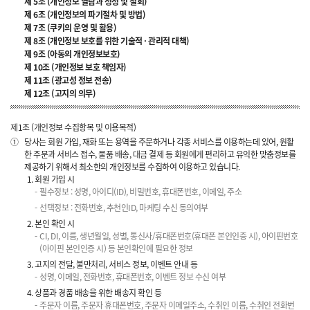
제 5조 (개인정보 열람과 정정 및 철회)
제 6조 (개인정보의 파기절차 및 방법)
제 7조 (쿠키의 운영 및 활용)
제 8조 (개인정보 보호를 위한 기술적 · 관리적 대책)
제 9조 (아동의 개인정보보호)
제 10조 (개인정보 보호 책임자)
제 11조 (광고성 정보 전송)
제 12조 (고지의 의무)
제1조 (개인정보 수집항목 및 이용목적)
①
당사는 회원 가입, 재화 또는 용역을 주문하거나 각종 서비스를 이용하는데 있어, 원활
한 주문과 서비스 접수, 물품 배송, 대금 결제 등 회원에게 편리하고 유익한 맞춤정보를
제공하기 위해서 최소한의 개인정보를 수집하여 이용하고 있습니다.
회원 가입 시
필수정보 : 성명, 아이디(ID), 비밀번호, 휴대폰번호, 이메일, 주소
선택정보 : 전화번호, 추천인ID, 마케팅 수신 동의여부
본인 확인 시
CI, DI, 이름, 생년월일, 성별, 통신사/휴대폰번호(휴대폰 본인인증 시), 아이핀번호
(아이핀 본인인증 시) 등 본인확인에 필요한 정보
고지의 전달, 불만처리, 서비스 정보, 이벤트 안내 등
성명, 이메일, 전화번호, 휴대폰번호, 이벤트 정보 수신 여부
상품과 경품 배송을 위한 배송지 확인 등
주문자 이름, 주문자 휴대폰번호, 주문자 이메일주소, 수취인 이름, 수취인 전화번