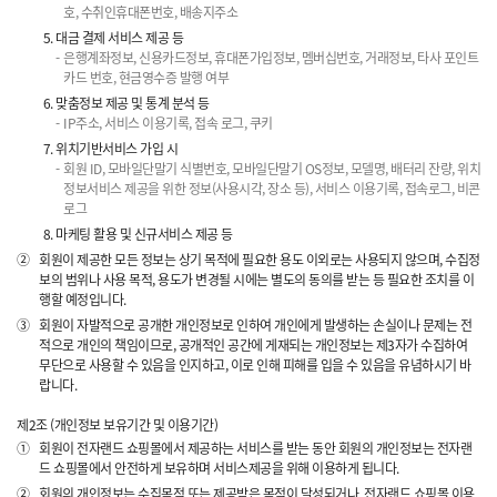
호, 수취인휴대폰번호, 배송지주소
대금 결제 서비스 제공 등
은행계좌정보, 신용카드정보, 휴대폰가입정보, 멤버십번호, 거래정보, 타사 포인트
카드 번호, 현금영수증 발행 여부
맞춤정보 제공 및 통계 분석 등
IP주소, 서비스 이용기록, 접속 로그, 쿠키
위치기반서비스 가입 시
회원 ID, 모바일단말기 식별번호, 모바일단말기 OS정보, 모델명, 배터리 잔량, 위치
정보서비스 제공을 위한 정보(사용시각, 장소 등), 서비스 이용기록, 접속로그, 비콘
로그
마케팅 활용 및 신규서비스 제공 등
②
회원이 제공한 모든 정보는 상기 목적에 필요한 용도 이외로는 사용되지 않으며, 수집정
보의 범위나 사용 목적, 용도가 변경될 시에는 별도의 동의를 받는 등 필요한 조치를 이
행할 예정입니다.
③
회원이 자발적으로 공개한 개인정보로 인하여 개인에게 발생하는 손실이나 문제는 전
적으로 개인의 책임이므로, 공개적인 공간에 게재되는 개인정보는 제3자가 수집하여
무단으로 사용할 수 있음을 인지하고, 이로 인해 피해를 입을 수 있음을 유념하시기 바
랍니다.
제2조 (개인정보 보유기간 및 이용기간)
①
회원이 전자랜드 쇼핑몰에서 제공하는 서비스를 받는 동안 회원의 개인정보는 전자랜
드 쇼핑몰에서 안전하게 보유하며 서비스제공을 위해 이용하게 됩니다.
②
회원의 개인정보는 수집목적 또는 제공받은 목적이 달성되거나, 전자랜드 쇼핑몰 이용