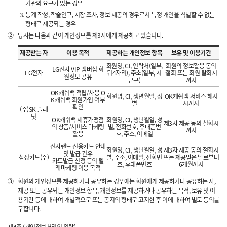
기관의 요구가 있는 경우
통계 작성, 학술연구, 시장 조사, 정보 제공의 경우로서 특정 개인을 식별할 수 없는
형태로 제공되는 경우
②
당사는 다음과 같이 개인정보를 제3자에게 제공하고 있습니다.
제공받는 자
이용 목적
제공하는 개인정보 항목
보유 및 이용기간
회원명, CI, 연락처(일부,
회원의 정보활용 동의
LG전자 VIP 멤버십 회
LG전자
뒤4자리), 주소(일부, 시
철회 또는 회원 탈회시
원정보 공유
군구)
까지
OK캐쉬백 적립/사용 O
회원명, CI, 생년월일, 성
OK캐쉬백 서비스 해지
K캐쉬백 회원가입 여부
별
시까지
확인
(주)SK 플래
닛
OK캐쉬백 제휴가맹점
회원명, CI, 생년월일, 성
제3자 제공 동의 철회시
의 상품/서비스 마케팅
별, 전화번호, 휴대폰번
까지
활용
호, 주소, 이메일
전자랜드 신용카드 안내
회원명, CI, 생년월일, 성
제3자 제공 동의 철회시
및 발급 권유
삼성카드(주)
별, 주소, 이메일, 전화번
또는 제공받은 날로부터
카드발급 신청 등의 텔
호, 휴대폰번호
6개월까지
레마케팅 이용 목적
③
회원의 개인정보를 제공하거나 공유하는 경우에는 회원에게 제공하거나 공유하는 자,
제공 또는 공유되는 개인정보 항목, 개인정보를 제공하거나 공유하는 목적, 보유 및 이
용기간 등에 대하여 개별적으로 또는 공지의 형태로 고지한 후 이에 대하여 별도 동의를
구합니다.