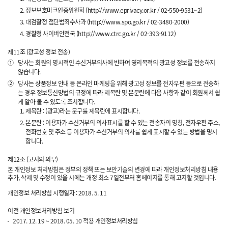
정보보호마크인증위원회 (http://www.eprivacy.or.kr / 02-550-9531~2)
대검찰청 첨단범죄수사과 (http://www.spo.go.kr / 02-3480-2000)
경찰청 사이버안전국 (http://www.ctrc.go.kr / 02-393-9112)
제11조 (광고성 정보 전송)
①
당사는 회원의 명시적인 수신거부의사에 반하여 영리목적의 광고성 정보를 전송하지
않습니다.
②
당사는 상품정보 안내 등 온라인 마케팅을 위해 광고성 정보를 전자우편 등으로 전송하
는 경우 정보통신망법의 규정에 따라 제목란 및 본문란에 다음 사항과 같이 회원께서 쉽
게 알아 볼 수 있도록 조치합니다.
제목란 : (광고)라는 문구를 제목란에 표시합니다.
본문란 : 이용자가 수신거부의 의사표시를 할 수 있는 전송자의 명칭, 전자우편 주소,
전화번호 및 주소 등 이용자가 수신거부의 의사를 쉽게 표시할 수 있는 방법을 명시
합니다.
제12조 (고지의 의무)
본 개인정보 처리방침은 정부의 정책 또는 보안기술의 변경에 따라 개인정보처리방침 내용
추가, 삭제 및 수정이 있을 시에는 개정 최소 7일전부터 홈페이지를 통해 고지할 것입니다.
개인정보 처리방침 시행일자 : 2018. 5. 11
이전 개인정보처리방침 보기
2017. 12. 19 ~ 2018. 05. 10 적용 개인정보처리방침