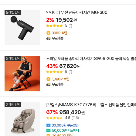
인사이디 무선 전동 마사지건 IMG-300
온라인 단독
2%
19,502
원
5
(1)
398P 적립
무료배송
스파알 포터블 종아리 마사지기 SPA-R-200 블랙 색상 발
온라인 단독
43%
67,620
원
5
(1)
1,380P 적립
무료배송
[브람스/BRAMS-K7G777BA] 브람스 신제품 올인 안마
온라인 단독
67%
958,420
원
4.5
(116)
30,000원 쿠폰할인
50,000원 카드혜택
20,580P 적립