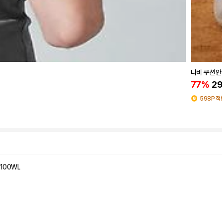
나비 쿠션 안
77%
29
598P 적
100WL