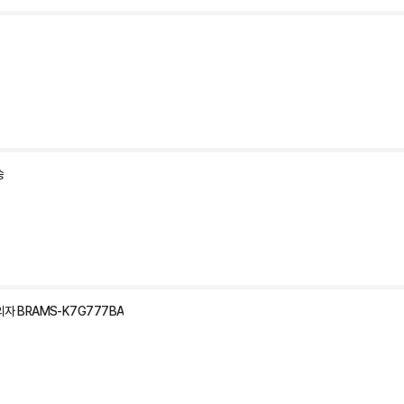
송
의자 BRAMS-K7G777BA