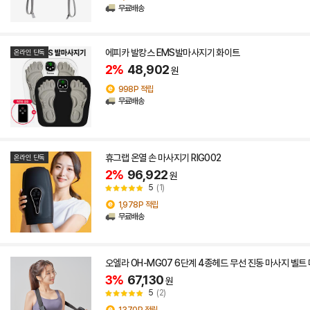
무료배송
에피카 발캉스 EMS발마사지기 화이트
온라인 단독
2%
48,902
원
998P 적립
무료배송
휴그랩 온열 손 마사지기 RIG002
온라인 단독
2%
96,922
원
5
(1)
1,978P 적립
무료배송
오엘라 OH-MG07 6단계 4종헤드 무선 진동 마사지 벨트
3%
67,130
원
5
(2)
1,370P 적립