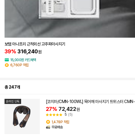
보탬 아나프리 근적외선 고주파마사지기
39%
316,240
원
15,000원 카드혜택
6,760P 적립
총 247개
[코지마/CMN-100WL] 목어깨 마사지기 트위스터 CMN-
온라인 단독
27%
72,422
원
5
(5)
1,478P 적립
무료배송