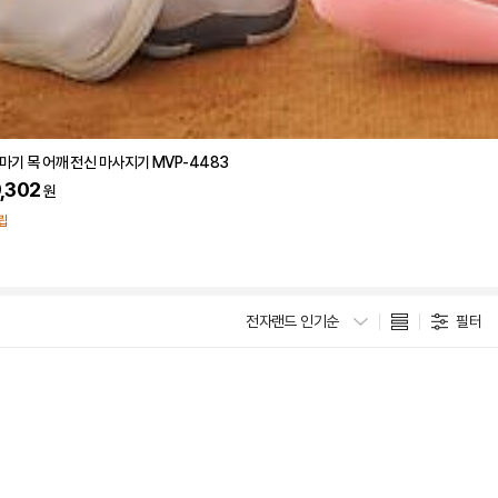
마기 목 어깨 전신 마사지기 MVP-4483
,302
원
립
전자랜드 인기순
필터