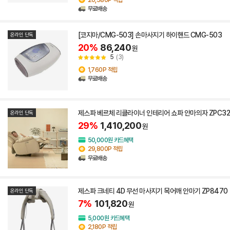
무료배송
[코지마/CMG-503] 손마사지기 하이핸드 CMG-503
온라인 단독
20%
86,240
원
5
(3)
1,760P 적립
무료배송
제스파 베르체 리클라이너 인테리어 쇼파 안마의자 ZPC32
온라인 단독
29%
1,410,200
원
50,000원 카드혜택
29,800P 적립
무료배송
제스파 크네티 4D 무선 마사지기 목어깨 안마기 ZP8470
온라인 단독
7%
101,820
원
5,000원 카드혜택
2,180P 적립