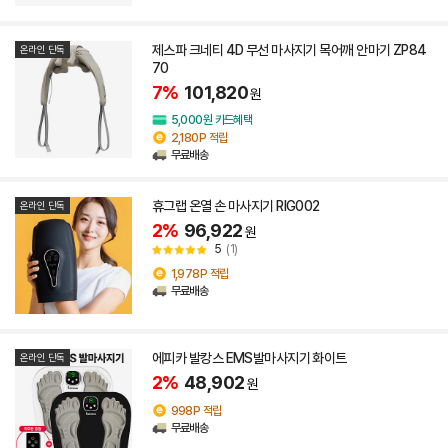
제스파 크네티 4D 무선 마사지기 목어깨 안마기 ZP84
온라인 단독
70
7%
101,820
원
5,000원 카드혜택
2,180P 적립
무료배송
휴그랩 온열 손 마사지기 RIG002
온라인 단독
2%
96,922
원
5
(1)
1,978P 적립
무료배송
에피카 발캉스 EMS발마사지기 화이트
온라인 단독
2%
48,902
원
998P 적립
무료배송