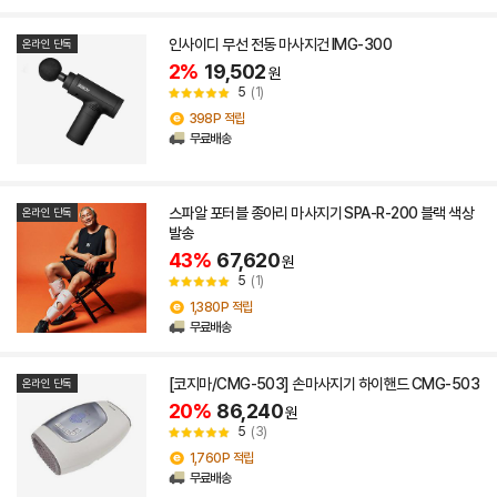
인사이디 무선 전동 마사지건 IMG-300
온라인 단독
2%
19,502
원
5
(1)
398P 적립
무료배송
스파알 포터블 종아리 마사지기 SPA-R-200 블랙 색상
온라인 단독
발송
43%
67,620
원
5
(1)
1,380P 적립
무료배송
[코지마/CMG-503] 손마사지기 하이핸드 CMG-503
온라인 단독
20%
86,240
원
5
(3)
1,760P 적립
무료배송