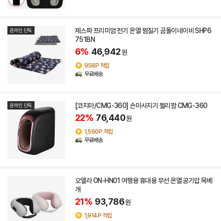
제스파 프리미엄 전기 온열 찜질기 곰돌이네이비 SHP6
온라인 단독
751BN
6%
46,942
원
958P 적립
무료배송
[코지마/CMG-360] 손마사지기 젤리팜 CMG-360
온라인 단독
22%
76,440
원
1,560P 적립
무료배송
오엘라 ON-HN01 여행용 휴대용 무선 온열 공기압 목베
개
21%
93,786
원
1,914P 적립