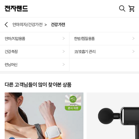
>
안마의자/건강가전
건강가전
안마/지압용품
한방/찜질용품
>
>
건강측정
코/호흡기 관리
>
>
런닝머신
>
다른 고객님들이 많이 찾아본 상품