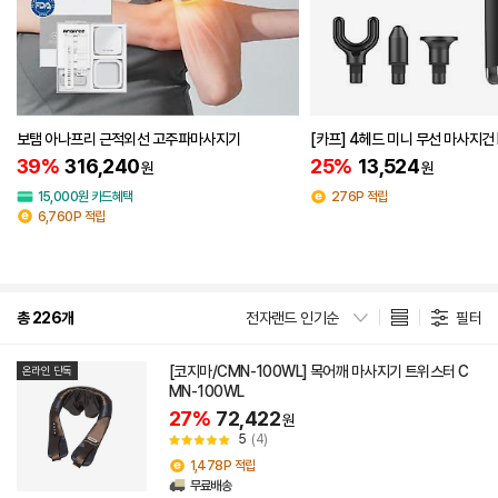
보탬 아나프리 근적외선 고주파마사지기
[카프] 4헤드 미니 무선 마사지건 
39%
316,240
25%
13,524
원
원
15,000원 카드혜택
276P 적립
6,760P 적립
총 226개
전자랜드 인기순
필터
[코지마/CMN-100WL] 목어깨 마사지기 트위스터 C
온라인 단독
MN-100WL
27%
72,422
원
5
(4)
1,478P 적립
무료배송