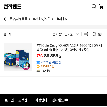
>
>
문구/사무용품
복사용지/지류
복사용지
총 1개
전자랜드 인기순
필터
몬디 ColorCopy 복사용지 A4용지 160G 1250매 백
색 ColorLok 특수표면 정밀평탄도 탄소중립
7%
88,856
원
4,770원 쿠폰할인
1,814P 적립
무료배송
로그인
고객센터
지점안내
전자랜드Biz