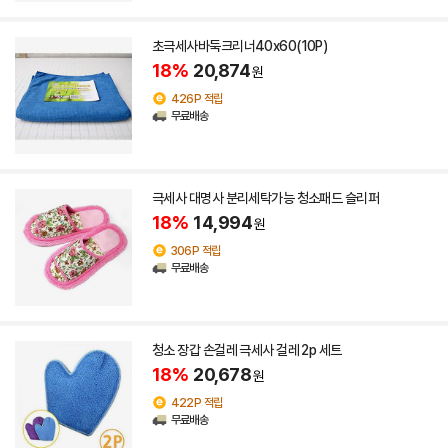
초극세사바둑크리너40x60(10P)
18%
20,874
원
426P 적립
무료배송
극세사 대명사 분리세탁가능 청소패드 슬리퍼
18%
14,994
원
306P 적립
무료배송
청소 장갑 손걸레 극세사 걸레 2p 세트
18%
20,678
원
422P 적립
무료배송