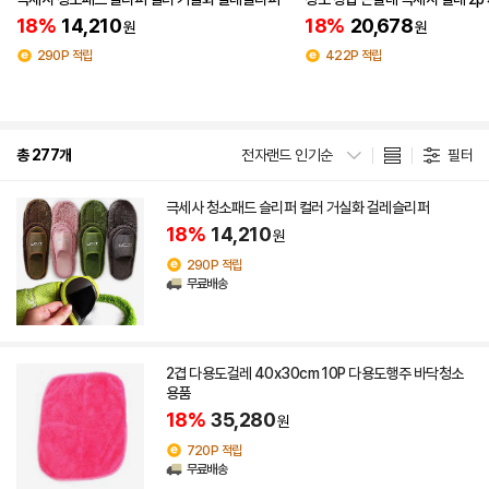
18%
14,210
18%
20,678
원
원
290P 적립
422P 적립
총 277개
전자랜드 인기순
필터
극세사 청소패드 슬리퍼 컬러 거실화 걸레슬리퍼
18%
14,210
원
290P 적립
무료배송
2겹 다용도걸레 40x30cm 10P 다용도행주 바닥청소
용품
18%
35,280
원
720P 적립
무료배송