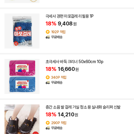
극세사 경편 마포걸레 리필용 1P
18%
9,408
원
192P 적립
무료배송
초극세사 바둑 크리너 50x60cm 10p
18%
16,660
원
340P 적립
무료배송
층간 소음 발 걸레 거실 청소 용 실내화 슬리퍼 신발
18%
14,210
원
290P 적립
무료배송