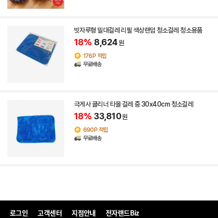
빗자루형 밀대걸레 리필 색상랜덤 청소걸레 청소용품
18%
8,624
원
176P 적립
무료배송
극게사 클리너 타올 걸레 중 30x40cm 청소걸레
18%
33,810
원
690P 적립
무료배송
로그인
고객센터
지점안내
전자랜드Biz