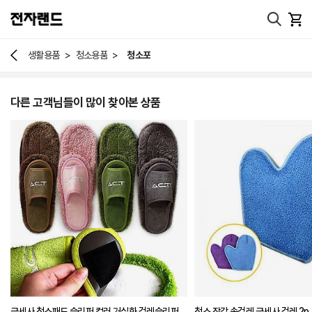
>
>
생활용품
청소용품
청소포
다른 고객님들이 많이 찾아본 상품
극세사 청소패드 슬리퍼 컬러 거실화 걸레슬리퍼
청소 장갑 손걸레 극세사 걸레 2p