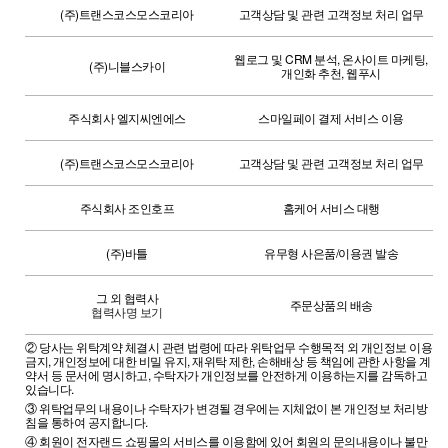
(주)트랜스코스모스코리아
고객상담 및 관련 고객정보 처리 업무
웹로그 및 CRM 분석, 온사이트 마케팅,
(주)니블스카이
개인화 추천, 웹푸시
주식회사 엘지씨엔에스
스마일페이 결제 서비스 이용
(주)트랜스코스모스코리아
고객상담 및 관련 고객정보 처리 업무
주식회사 조인호프
홈케어 서비스 대행
(주)바틀
유무형 사은품/이용권 발송
그 외 협력사
주문상품의 배송
협력사명 보기
②
당사는 위탁계약 체결시 관련 법령에 따라 위탁업무 수행목적 외 개인정보 이용
금지, 개인정보에 대한 비밀 유지, 재위탁 제한, 손해배상 등 책임에 관한 사항을 계
약서 등 문서에 명시하고, 수탁자가 개인정보를 안전하게 이용하는지를 감독하고
있습니다.
③
위탁업무의 내용이나 수탁자가 변경될 경우에는 지체없이 본 개인정보 처리방
침을 통하여 공지합니다.
④
회원이 전자랜드 쇼핑몰의 서비스를 이용함에 있어 회원의 문의내용이나 불만