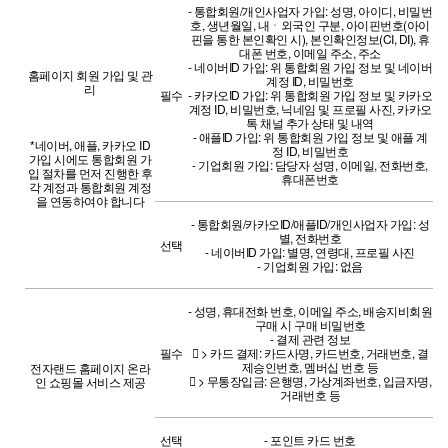
- 통합회원/개인사업자 가입: 성명, 아이디, 비밀번
호, 생년월일, 내ㆍ외국인 구분, 아이핀번호(아이
핀을 통한 본인확인 시), 본인확인정보(CI, DI), 휴
대폰 번호, 이메일 주소, 주소
- 네이버ID 가입: 위 통합회원 가입 정보 및 네이버
홈페이지 회원 가입 및 관
계정 ID, 비밀번호
리
필수
- 카카오ID 가입: 위 통합회원 가입 정보 및 카카오
계정 ID, 비밀번호, 닉네임 및 프로필 사진, 카카오
톡 채널 추가 상태 및 내역
- 애플ID 가입: 위 통합회원 가입 정보 및 애플 계
*네이버, 애플, 카카오 ID
정 ID, 비밀번호
가입 시에도 통합회원 가
- 기업회원 가입: 담당자 성명, 이메일, 전화번호,
입 절차를 먼저 진행한 후
휴대폰번호
각 계정과 통합회원 계정
을 연동하여야 합니다
- 통합회원/카카오ID/애플ID/개인사업자 가입: 성
별, 전화번호
선택
- 네이버ID 가입: 별명, 연령대, 프로필 사진
- 기업회원 가입: 없음
- 성명, 휴대전화 번호, 이메일 주소, 배송지비회원
구매 시 구매 비밀번호
- 결제 관련 정보
필수
 > 카드 결제: 카드사명, 카드번호, 거래번호, 결
제승인번호, 멤버십 번호 등
전자랜드 홈페이지 온라
 > 무통장입금: 은행명, 가상계좌번호, 입금자명,
인 쇼핑몰 서비스 제공
거래번호 등
선택
- 포인트 카드 번호