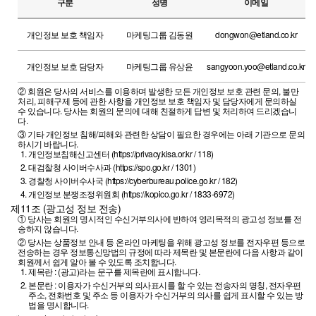
구분
성명
이메일
개인정보 보호 책임자
마케팅그룹 김동원
dongwon@etland.co.kr
개인정보 보호 담당자
마케팅그룹 유상윤
sangyoon.yoo@etland.co.kr
②
회원은 당사의 서비스를 이용하며 발생한 모든 개인정보 보호 관련 문의, 불만
처리, 피해구제 등에 관한 사항을 개인정보 보호 책임자 및 담당자에게 문의하실
수 있습니다. 당사는 회원의 문의에 대해 친절하게 답변 및 처리하여 드리겠습니
다.
③
기타 개인정보 침해/피해와 관련한 상담이 필요한 경우에는 아래 기관으로 문의
하시기 바랍니다.
개인정보침해신고센터 (https://privacy.kisa.or.kr / 118)
대검찰청 사이버수사과 (https://spo.go.kr / 1301)
경찰청 사이버수사국 (https://cyberbureau.police.go.kr / 182)
개인정보 분쟁조정위원회 (https://kopico.go.kr / 1833-6972)
제11조 (광고성 정보 전송)
①
당사는 회원의 명시적인 수신거부의사에 반하여 영리목적의 광고성 정보를 전
송하지 않습니다.
②
당사는 상품정보 안내 등 온라인 마케팅을 위해 광고성 정보를 전자우편 등으로
전송하는 경우 정보통신망법의 규정에 따라 제목란 및 본문란에 다음 사항과 같이
회원께서 쉽게 알아 볼 수 있도록 조치합니다.
제목란 : (광고)라는 문구를 제목란에 표시합니다.
본문란 : 이용자가 수신거부의 의사표시를 할 수 있는 전송자의 명칭, 전자우편
주소, 전화번호 및 주소 등 이용자가 수신거부의 의사를 쉽게 표시할 수 있는 방
법을 명시합니다.