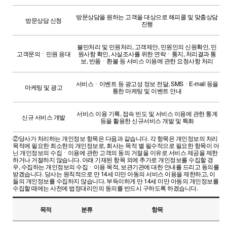
방문상담을 원하는 고객을 대상으로 해피콜 및 맞춤상담
방문상담 신청
진행
불만처리 및 민원처리, 고객제안, 민원인의 신원확인, 민
고객문의ㆍ민원 응대
원사항 확인, 사실조사를 위한 연락ㆍ통지, 처리결과 통
보, 반품ㆍ환불 등 서비스 이용에 관한 요청사항 처리
서비스ㆍ이벤트 등 광고성 정보 전달, SMSㆍE-mail 등을
마케팅 및 광고
통한 마케팅 및 이벤트 안내
서비스 이용 기록, 접속 빈도 및 서비스 이용에 관한 통계
신규 서비스 개발
등을 활용한 신규서비스 개발 및 특화
②
당사가 처리하는 개인정보 항목은 다음과 같습니다. 각 항목은 개인정보의 처리
목적에 필요한 최소한의 개인정보로, 회사는 목적 별 필수적으로 필요한 항목이 아
닌 개인정보의 수집ㆍ이용에 관한 고객의 동의 거절을 이유로 서비스 제공을 제한
하거나 거절하지 않습니다. 아래 기재된 항목 외에 추가로 개인정보를 수집할 경
우, 수집하는 개인정보의 수집ㆍ이용 목적, 보관기관에 대한 안내를 드리고 동의를
받겠습니다. 당사는 원칙적으로 만 14세 미만 아동의 서비스 이용을 제한하고, 이
들의 개인정보를 수집하지 않습니다. 부득이하게 만 14세 미만 아동의 개인정보를
수집할 때에는 사전에 법정대리인의 동의를 반드시 구하도록 하겠습니다.
목적
분류
항목