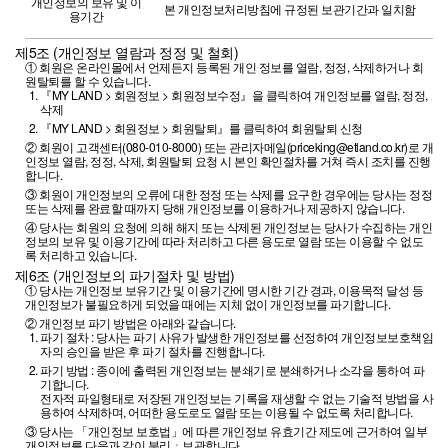
개인정보의 보유 및 이
본 개인정보처리방침에 규정된 보관기간과 일치함
용기간
제5조 (개인정보 열람과 정정 및 철회)
①
회원은 온라인몰에서 언제든지 등록된 개인 정보를 열람, 정정, 삭제하거나 회
원탈퇴를 할 수 있습니다.
『MY LAND > 회원정보 > 회원정보수정』을 클릭하여 개인정보를 열람, 정정,
삭제
『MY LAND > 회원정보 > 회원탈퇴』를 클릭하여 회원탈퇴 신청
②
회원이 고객센터(080-010-8000) 또는 관리자메일(priceking@etland.co.kr)로 개
인정보 열람, 정정, 삭제, 회원탈퇴 요청 시 본인 확인절차를 거쳐 즉시 조치를 진행
합니다.
③
회원이 개인정보의 오류에 대한 정정 또는 삭제를 요구한 경우에는 당사는 정정
또는 삭제를 완료할 때까지 당해 개인정보를 이용하거나 제공하지 않습니다.
④
당사는 회원의 요청에 의해 해지 또는 삭제된 개인정보는 당사가 수집하는 개인
정보의 보유 및 이용기간에 따라 처리하고 다른 용도로 열람 또는 이용할 수 없도
록 처리하고 있습니다.
제6조 (개인정보의 파기절차 및 방법)
①
당사는 개인정보 보유기간 및 이용기간에 명시한 기간 경과, 이용목적 달성 등
개인정보가 불필요하게 되었을 때에는 지체 없이 개인정보를 파기합니다.
②
개인정보 파기 방법은 아래와 같습니다.
파기 절차 : 당사는 파기 사유가 발생한 개인정보를 선정하여 개인정보보호책임
자의 승인을 받은 후 파기 절차를 진행합니다.
파기 방법 : 종이에 출력된 개인정보는 분쇄기로 분쇄하거나 소각을 통하여 파
기합니다.
전자적 파일형태로 저장된 개인정보는 기록을 재생할 수 없는 기술적 방법을 사
용하여 삭제하며, 어떠한 용도로도 열람 또는 이용될 수 없도록 처리합니다.
③
당사는 「개인정보 보호법」에 따른 개인정보 유효기간 제도에 근거하여 일부
개인정보를 다음과 같이 분리ㆍ보관합니다.