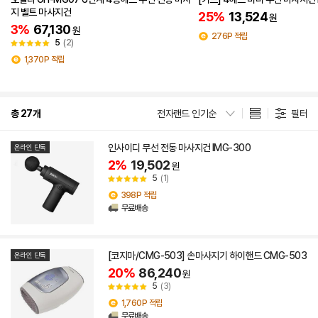
지 벨트 마사지건
25%
13,524
원
3%
67,130
원
276P 적립
5
(2)
1,370P 적립
총 27개
전자랜드 인기순
필터
인사이디 무선 전동 마사지건 IMG-300
온라인 단독
2%
19,502
원
5
(1)
398P 적립
무료배송
[코지마/CMG-503] 손마사지기 하이핸드 CMG-503
온라인 단독
20%
86,240
원
5
(3)
1,760P 적립
무료배송