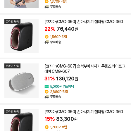
1,370P 적립
무료배송
[코지마/CMG-360] 손마사지기 젤리팜 CMG-360
온라인 단독
22%
76,440
원
1,560P 적립
무료배송
[코지마/CMG-607] 손복부마사지기 투핸즈 라이트그
온라인 단독
레이 CMG-607
31%
136,120
원
5,000원 카드혜택
2,880P 적립
무료배송
[코지마/CMG-360] 손마사지기 젤리팜 CMG-360
온라인 단독
15%
83,300
원
1,700P 적립