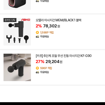
무료배송
오엘라 마사지건 MGM/BLACK1 블랙
온라인 단독
2%
78,302
원
1,598P 적립
무료배송
[카프] 6단계 조절 무선 진동 마사지건 KF-G90
27%
29,204
원
596P 적립
무료배송