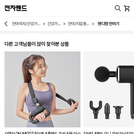
>
>
>
안마의자/건강가
건강가
안마/지압용
핸디형 안마기
전
전
품
다른 고객님들이 많이 찾아본 상품
오엘라 OH-MG07 6단계 4종헤드 무선 진동 마사
[카프] 4헤드 미니 무선 마사지건 