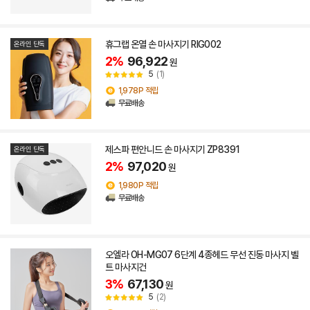
휴그랩 온열 손 마사지기 RIG002
온라인 단독
2%
96,922
원
5
(1)
1,978P 적립
무료배송
제스파 편안니드 손 마사지기 ZP8391
온라인 단독
2%
97,020
원
1,980P 적립
무료배송
오엘라 OH-MG07 6단계 4종헤드 무선 진동 마사지 벨
트 마사지건
3%
67,130
원
5
(2)