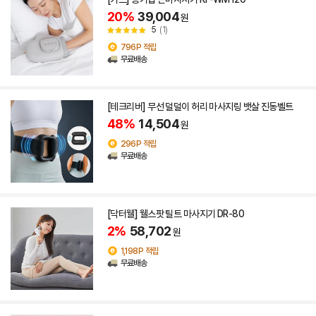
20%
39,004
원
5
(1)
796P 적립
무료배송
[테크리버] 무선 덜덜이 허리 마사지링 뱃살 진동벨트
48%
14,504
원
296P 적립
무료배송
[닥터웰] 웰스팟 틸트 마사지기 DR-80
2%
58,702
원
1,198P 적립
무료배송