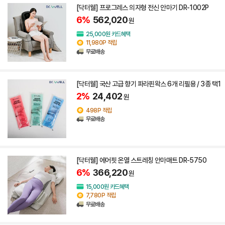
[닥터웰] 프로그레스 의자형 전신 안마기 DR-1002P
6%
562,020
원
25,000원 카드혜택
11,980P 적립
무료배송
[닥터웰] 국산 고급 향기 파라핀왁스 6개 리필용 / 3종 택1
2%
24,402
원
498P 적립
무료배송
[닥터웰] 에어핏 온열 스트레칭 안마매트 DR-5750
6%
366,220
원
15,000원 카드혜택
7,780P 적립
무료배송