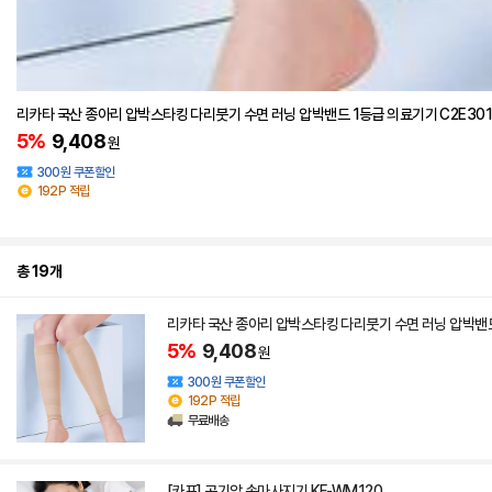
리카타 국산 종아리 압박스타킹 다리붓기 수면 러닝 압박밴드 1등급 의료기기 C2E30
5%
9,408
원
300원 쿠폰할인
192P 적립
총 19개
리카타 국산 종아리 압박스타킹 다리붓기 수면 러닝 압박밴드
5%
9,408
원
300원 쿠폰할인
192P 적립
무료배송
[카프] 공기압 손마사지기 KF-WM120