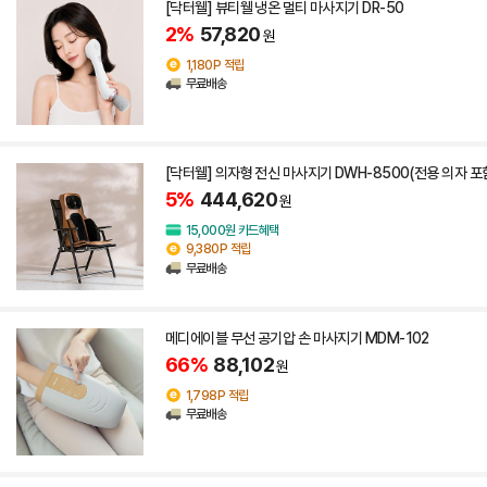
[닥터웰] 뷰티웰 냉온 멀티 마사지기 DR-50
2%
57,820
원
1,180P 적립
무료배송
[닥터웰] 의자형 전신 마사지기 DWH-8500(전용 의자 포
5%
444,620
원
15,000원 카드혜택
9,380P 적립
무료배송
메디에이블 무선 공기압 손 마사지기 MDM-102
66%
88,102
원
1,798P 적립
무료배송