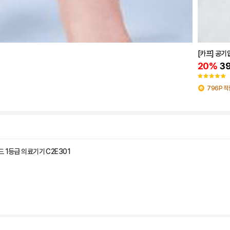
1
[카프] 공기
20%
39
796P 적
 1등급 의료기기 C2E301