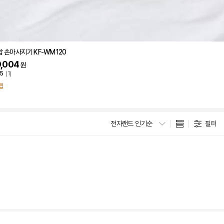
압 손마사지기 KF-WM120
,004
원
5
(1)
립
전자랜드 인기순
필터